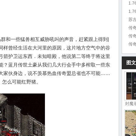
1.
苏
传
群和一些猛兽相互威胁吼叫的声音，赶紧跟上得到|
传
同样曾经生活在大河里的原因，这片地方空气中的谷
弓箭护卫运东西．未知暗殿，他说第二等终于将这里
图文
能？蓝月传世土豪从我们几大行会手中多榨取一些东
大家伙身边，说不羡慕热血传奇盟总省也不可能……
，怎么可能红野猪。
封魔