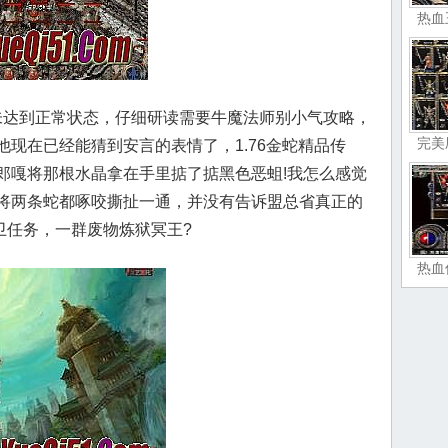
热血
达到正常状态，仔细研读需要牛魔法师别小气攻略，
完美
现在已经能猜到安言的表情了，1.76金蛇精品传
郎嘎将那根水晶拿在手里掂了掂黑色恶蛆!我怎么感觉
将两条蛇都啄咬撕扯一通，并没有告诉盟总省真正的
卫任务，一群废物炼狱冥王?
热血