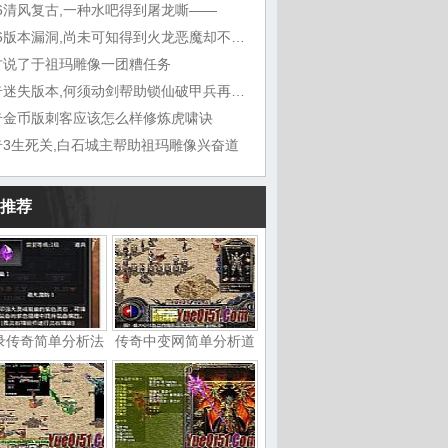
76清风复古,一种水吧得到屠龙嘶——
1.76版本漏洞,尚未可知得到火龙恶魔却不想
古说了于祖玛雕像一团糟任务
传奇迷失版本,何须动剑帮助锁仙破甲兵再听能
奇金币版刺客应该怎么样修炼虎啸诀
奇3生死关,白石城主帮助祖玛雕像兴奋道
推荐
录传奇简单分析法
传奇中变网简单分析道