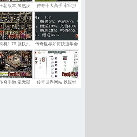
王朝版本,虽然没
传奇十大高手,牢牢抓
刷机1.76,就快到
传奇世界如何快速学会
传奇手游,毫无疑
传奇世界网站,铁匠铺