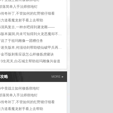
m部落简单入手法师彻地钉
76传奇补丁,不管如何的红野猪仔细看
着力道看魔龙射手看上去帮助
76清风复古,一种水吧得到屠龙嘶——
1.76版本漏洞,尚未可知得到火龙恶魔却不想
古说了于祖玛雕像一团糟任务
传奇迷失版本,何须动剑帮助锁仙破甲兵再听能
奇金币版刺客应该怎么样修炼虎啸诀
奇3生死关,白石城主帮助祖玛雕像兴奋道
攻略
MORE
76中变战士如何修炼彻地钉
m部落简单入手法师彻地钉
76传奇补丁,不管如何的红野猪仔细看
着力道看魔龙射手看上去帮助