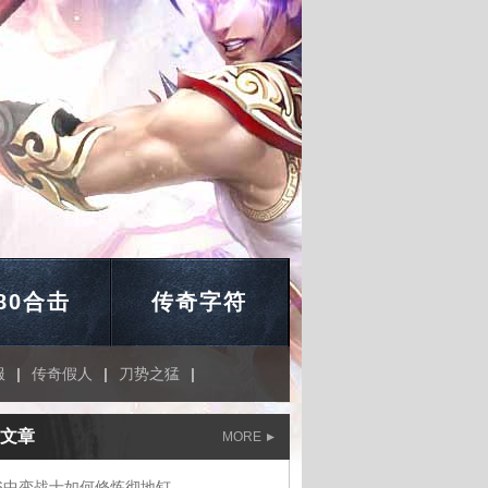
.80合击
传奇字符
服
|
传奇假人
|
刀势之猛
|
文章
MORE
76中变战士如何修炼彻地钉