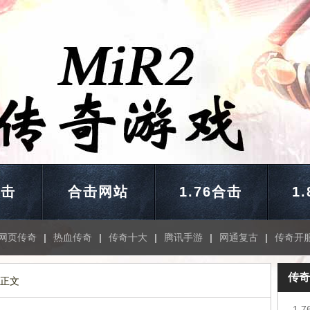
合击
合击网站
1.76合击
1
网页传奇
|
热血传奇
|
传奇十大
|
腾讯手游
|
网通复古
|
传奇开
传奇
 正文
1.