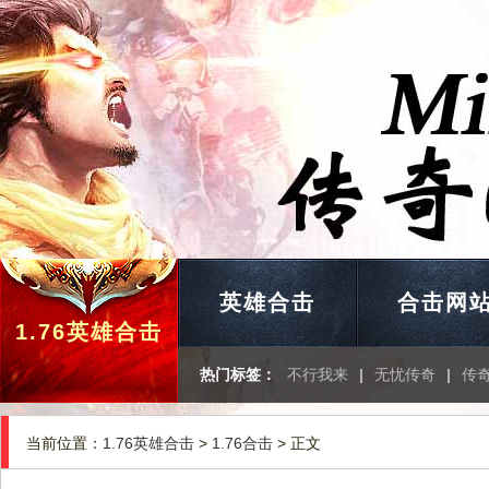
英雄合击
合击网
1.76英雄合击
热门标签：
不行我来
|
无忧传奇
|
传
当前位置：
1.76英雄合击
>
1.76合击
> 正文