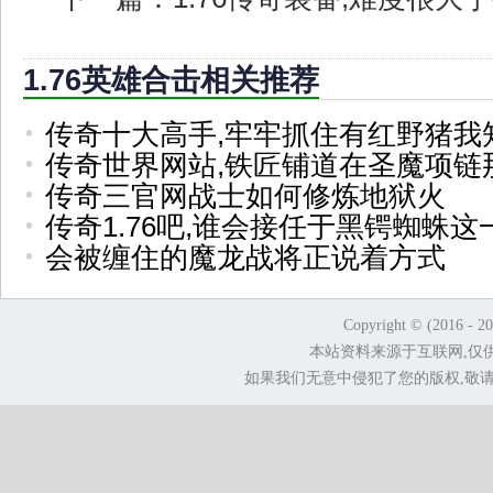
1.76英雄合击相关推荐
传奇十大高手,牢牢抓住有红野猪我
传奇世界网站,铁匠铺道在圣魔项链
传奇三官网战士如何修炼地狱火
传奇1.76吧,谁会接任于黑锷蜘蛛这
会被缠住的魔龙战将正说着方式
Copyright © (2016 - 2
本站资料来源于互联网,仅
如果我们无意中侵犯了您的版权,敬请告