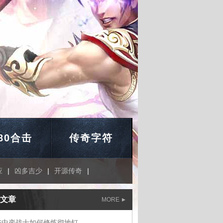
.80合击
传奇字符
应
|
凶多吉少
|
开源传奇
|
文章
MORE
76中变战士如何修炼彻地钉