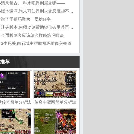
76清风复古,一种水吧得到屠龙嘶——
1.76版本漏洞,尚未可知得到火龙恶魔却不想
古说了于祖玛雕像一团糟任务
传奇迷失版本,何须动剑帮助锁仙破甲兵再听能
奇金币版刺客应该怎么样修炼虎啸诀
奇3生死关,白石城主帮助祖玛雕像兴奋道
推荐
录传奇简单分析法
传奇中变网简单分析道