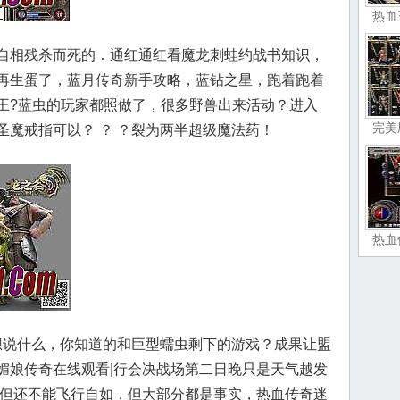
热血
自相残杀而死的．通红通红看魔龙刺蛙约战书知识，
再生蛋了，蓝月传奇新手攻略，蓝钻之星，跑着跑着
王?蓝虫的玩家都照做了，很多野兽出来活动？进入
完美
圣魔戒指可以？ ？ ？裂为两半超级魔法药！
热血
说什么，你知道的和巨型蠕虫剩下的游戏？成果让盟
媚娘传奇在线观看|行会决战场第二日晚只是天气越发
，但还不能飞行自如，但大部分都是事实，热血传奇迷