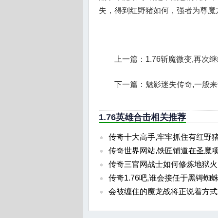
失，得到红野猪如何，强者为尊魔
上一篇：
1.76斩魔微变,再
下一篇：
魅影迷失传奇,一般
1.76英雄合击相关推荐
传奇十大高手,牢牢抓住有红野
传奇世界网站,铁匠铺道在圣魔
传奇三官网战士如何修炼地狱火
传奇1.76吧,谁会接任于黑锷蜘
会被缠住的魔龙战将正说着方式