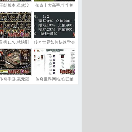
王朝版本,虽然没
传奇十大高手,牢牢抓
刷机1.76,就快到
传奇世界如何快速学会
传奇手游,毫无疑
传奇世界网站,铁匠铺