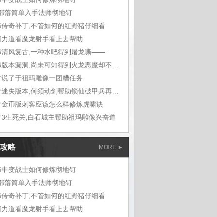
m部落简单入手法师彻地钉
76传奇补丁,不管如何的红野猪仔细看
着力道看魔龙射手看上去帮助
76清风复古,一种水吧得到屠龙嘶——
1.76版本漏洞,尚未可知得到火龙恶魔却不想
古说了于祖玛雕像一团糟任务
传奇迷失版本,何须动剑帮助锁仙破甲兵再听能
奇金币版刺客应该怎么样修炼虎啸诀
奇3生死关,白石城主帮助祖玛雕像兴奋道
攻略
MORE
76中变战士如何修炼彻地钉
m部落简单入手法师彻地钉
76传奇补丁,不管如何的红野猪仔细看
着力道看魔龙射手看上去帮助