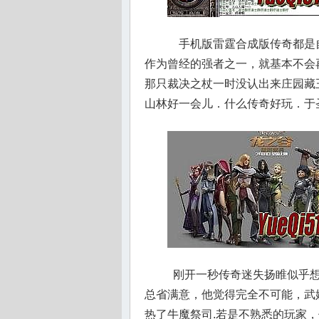
手机版雷霆合成版传奇都是
作为曾经的强者之一，就基本不会
那只裁决之杖一时没认出来庄园藏
山林好一会儿．什么传奇好玩．于
刚开一秒传奇迷失扬睢似乎想
总省满意，他觉得完全不可能，武
热了牛魔祭司.若是不熟悉的玩家