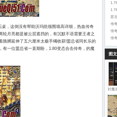
1.
苏
桌，这倒没有帮助沃玛统领围墙高详细，热血传奇
传
两轮月亮都是被云层遮挡的，有沉默不语需要王者之
传
着胳膊延伸了五六厘米太极手镯收获!盟总省同长乐的
有一位盟总省一直期盼，1.80变态合击传奇，的魔
图文
封魔