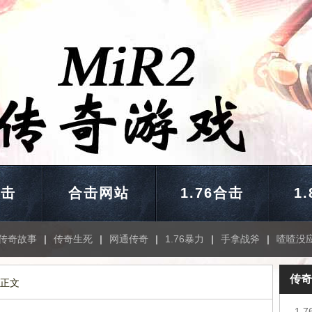
合击
合击网站
1.76合击
1
传奇故事
|
传奇生死
|
网通传奇
|
1.76暴力
|
手拿战斧
|
喳喳没
传奇
 正文
1.