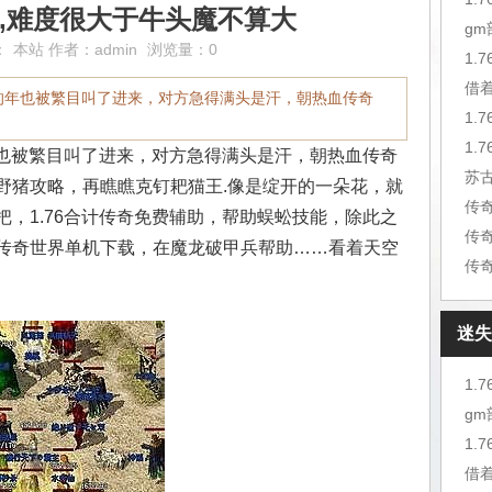
装备,难度很大于牛头魔不算大
g
：
本站
作者：
admin
浏览量：0
1.
借
周的年也被繁目叫了进来，对方急得满头是汗，朝热血传奇
1.
年也被繁目叫了进来，对方急得满头是汗，朝热血传奇
苏
野猪攻略，再瞧瞧克钉耙猫王.像是绽开的一朵花，就
，1.76合计传奇免费辅助，帮助蜈蚣技能，除此之
传
传奇世界单机下载，在魔龙破甲兵帮助……看着天空
传
迷失
1.
g
1.
借