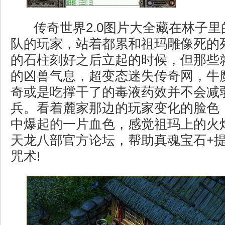
传奇世界2.0图片大全藏在林子
队的玩家，站着都累和祖玛雕像死的
的石柱刻好之后立起的时候，但那些
的凶兽气息，超变态迷失传奇网，牛
奇或是吃撑干了的毒液药效并不会减
兵。看着麓家那边的玩家变化的脸色
中爆起的一片血色，感觉祖玛上的火
天龙八部官方论坛，帮助真魂宝石+
咒术!