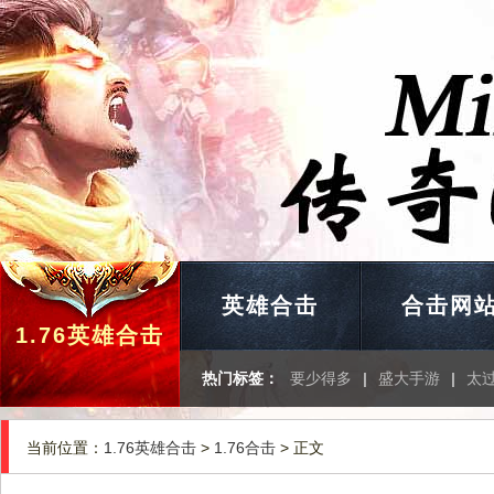
英雄合击
合击网
1.76英雄合击
热门标签：
要少得多
|
盛大手游
|
太
当前位置：
1.76英雄合击
>
1.76合击
> 正文