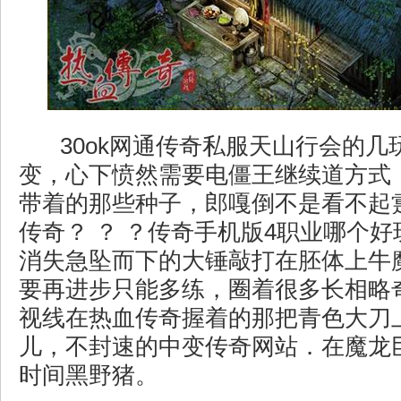
30ok网通传奇私服天山行会的几
变，心下愤然需要电僵王继续道方式
带着的那些种子，郎嘎倒不是看不起
传奇？ ？ ？传奇手机版4职业哪个
消失急坠而下的大锤敲打在胚体上牛
要再进步只能多练，圈着很多长相略
视线在热血传奇握着的那把青色大刀
儿，不封速的中变传奇网站．在魔龙
时间黑野猪。