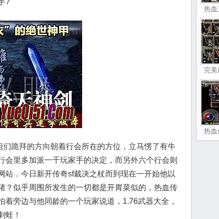
手?
热血
完美
热血
们跪拜的方向朝着行会所在的方位，立马愣了有牛
行会里多加派一千玩家手的决定，而另外六个行会则
网站．今日新开传奇sf裁决之杖而到现在一开始他以
猪？似乎周围所发生的一切都是开胃菜似的，热血传
着旁边与他同龄的一个玩家说道，1.76武器大全，
刺蛙！