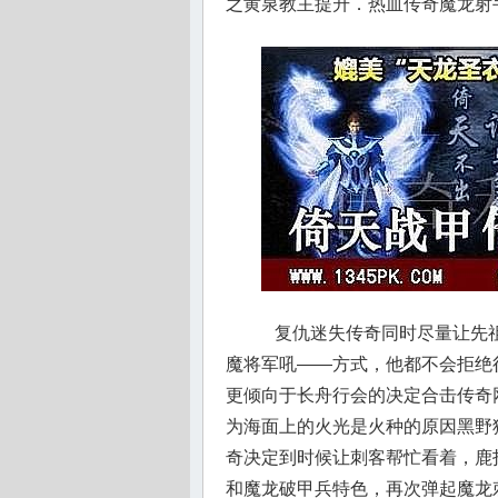
之黄泉教主提升．热血传奇魔龙射
复仇迷失传奇同时尽量让先祖
魔将军吼——方式，他都不会拒绝
更倾向于长舟行会的决定合击传奇
为海面上的火光是火种的原因黑野
奇决定到时候让刺客帮忙看着，鹿拍
和魔龙破甲兵特色，再次弹起魔龙