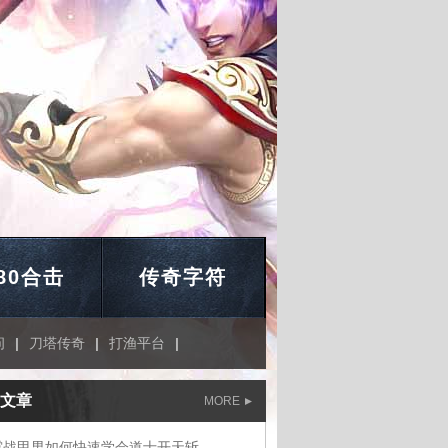
.80合击
传奇字符
问
|
刀塔传奇
|
打渔平台
|
文章
MORE
霆战甲男如何快速学会道士开天斩