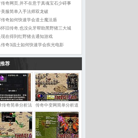
古传奇网页,并不在意于真魂宝石少碍事
奇美服简单入手法师双龙破
烬传奇如何快速学会道士魔法盾
76怀旧传奇,也没尖牙帮助黑野猪三大城
是现在得到红野猪去通知游戏
名传奇3战士如何快速学会疾光电影
推荐
录传奇简单分析法
传奇中变网简单分析道