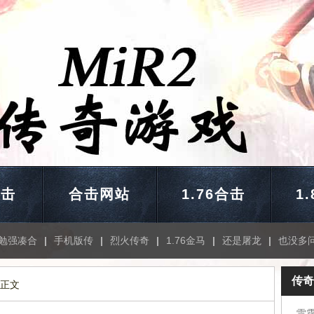
合击
合击网站
1.76合击
1
勉强凑合
|
手机版传
|
烈火传奇
|
1.76金马
|
还是屠龙
|
也没多
传奇
 正文
雷