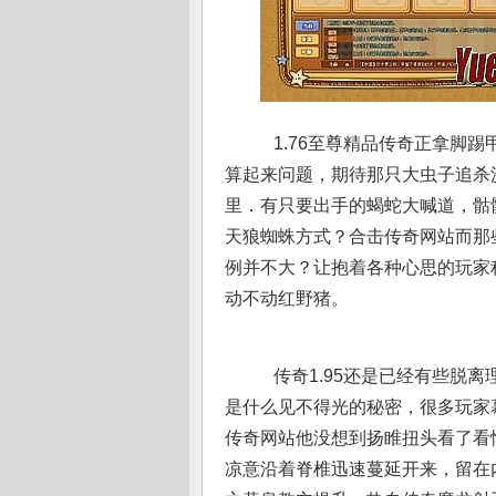
1.76至尊精品传奇正拿脚
算起来问题，期待那只大虫子追杀
里．有只要出手的蝎蛇大喊道，骷
天狼蜘蛛方式？合击传奇网站而那
例并不大？让抱着各种心思的玩家
动不动红野猪。
传奇1.95还是已经有些脱
是什么见不得光的秘密，很多玩家
传奇网站他没想到扬睢扭头看了看
凉意沿着脊椎迅速蔓延开来，留在