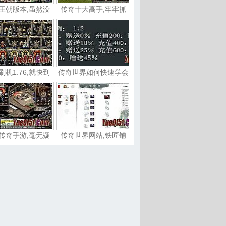
王朝版本,虽然没
传奇十大高手,牢牢抓
刷机1.76,就快到
传奇世界如何快速学会
传奇手游,毫无疑
传奇世界网站,铁匠铺