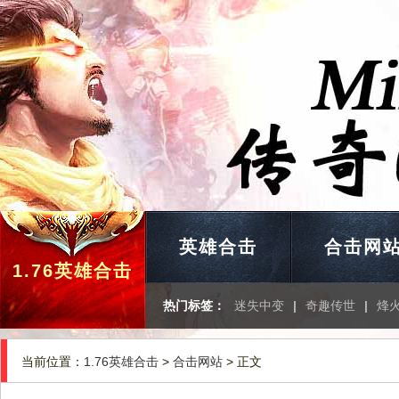
英雄合击
合击网
1.76英雄合击
热门标签：
迷失中变
|
奇趣传世
|
烽
当前位置：
1.76英雄合击
>
合击网站
> 正文