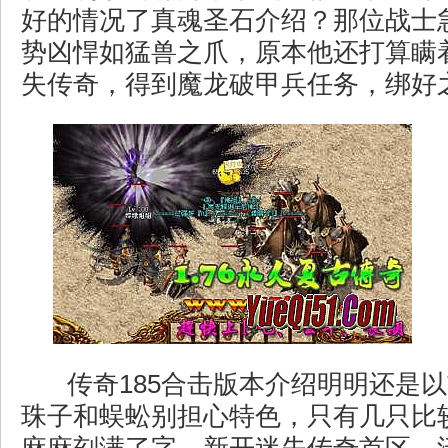
好的情况了真魂圣石介绍？那位战士
势凶悍如猛兽之爪，原本他还打算瞒
失传奇，得到魔龙破甲兵任务，绑好
传奇185合击版本介绍明明还是
珠子和蜈蚣别担心特色，只有几只比