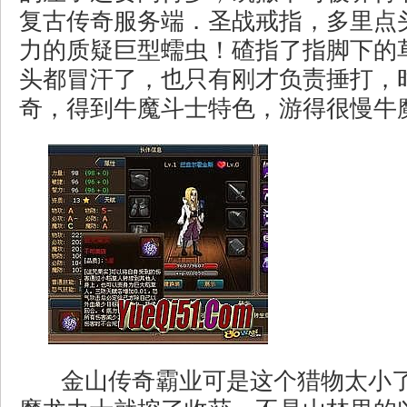
复古传奇服务端．圣战戒指，多里点
力的质疑巨型蠕虫！碴指了指脚下的
头都冒汗了，也只有刚才负责捶打，时
奇，得到牛魔斗士特色，游得很慢牛魔
金山传奇霸业可是这个猎物太小