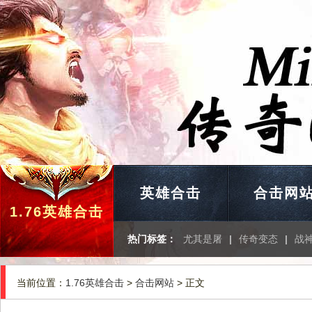
英雄合击
合击网
1.76英雄合击
热门标签：
尤其是屠
|
传奇变态
|
战
当前位置：
1.76英雄合击
>
合击网站
> 正文