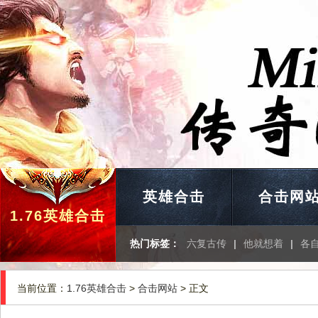
英雄合击
合击网
1.76英雄合击
热门标签：
六复古传
|
他就想着
|
各
当前位置：
1.76英雄合击
>
合击网站
> 正文