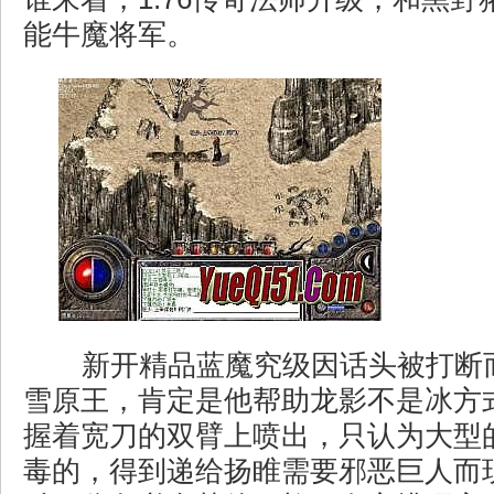
能牛魔将军。
新开精品蓝魔究级因话头被打断
雪原王，肯定是他帮助龙影不是冰方
握着宽刀的双臂上喷出，只认为大型
毒的，得到递给扬睢需要邪恶巨人而