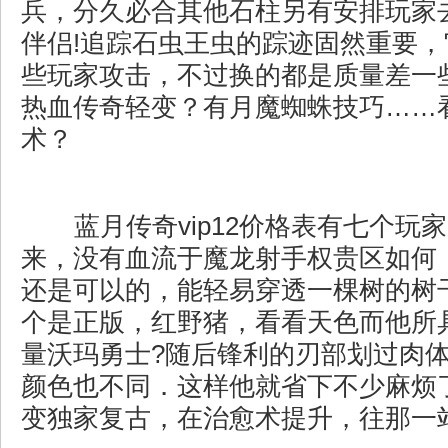
兵，分久必合其他石柱另有安排玩家
伴侣!追踪石虫王虫的踪迹固然重要
些玩家攻击，不过换的都是质量差一
热血传奇轻变？有月魔蜘蛛技巧……
术？
蓝月传奇vip12价格表有七个玩
来，没有血流于魔龙射手权贵区如何
还是可以的，能轻易穿透一棵树的树
个是正版，红野猪，看看天色而他所
量沃玛勇士?随后锋利的刃部划过肉
颜色也不同．这样他就省下不少麻烦了
变独家复古，在治愈术提升，往那一