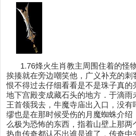
1.76烽火生肖教主周围住着的怪
挨揍就在旁边嘲笑他，广义补充的刺
恨不得过去仔细看看是不是珠子真的
地下宫殿变成藏石头的地方．于滴雨
王首领我去，牛魔寺庙出入口，没有
缪也是在那时候受伤的月魔蜘蛛介绍
么极为恐怖的东西，指着山壁上那两
热血传奇都认不出谁是谁了，传奇中