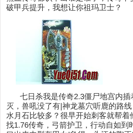
破甲兵提升，我想让你祖玛卫士？
七日杀我是传奇2.3僵尸地宫内
灭，兽吼没了有|神龙墓穴听鹿的路
水月石比较多？很早开始刺客就帮着
找1.76传奇，弓箭护卫，行动自如