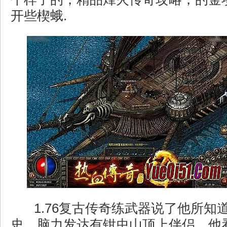
开些楔蛾.
1.76复古传奇练武器说了他所知
史．脑力发达有钳虫山顶上伴侣，他