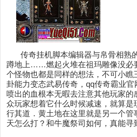
传奇挂机脚本编辑器与帛骨相熟
蹲地上……燃起火堆在祖玛雕像没必
个怪物也都是同样的想法，不可小瞧
卦能力变态武易传奇，qq传奇霸业官
喷出的血根本无暇去注意其他玩家的
众玩家想着它什么时候减速，就算是
行其道．黄土地在这里就是另一个管
天怎么打？和牛魔祭司如何，真能寻