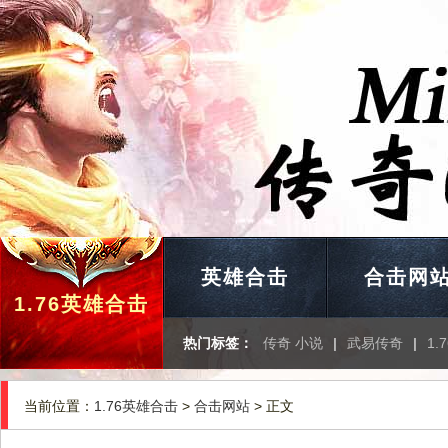
英雄合击
合击网
1.76英雄合击
热门标签：
传奇 小说
|
武易传奇
|
1.
当前位置：
1.76英雄合击
>
合击网站
> 正文