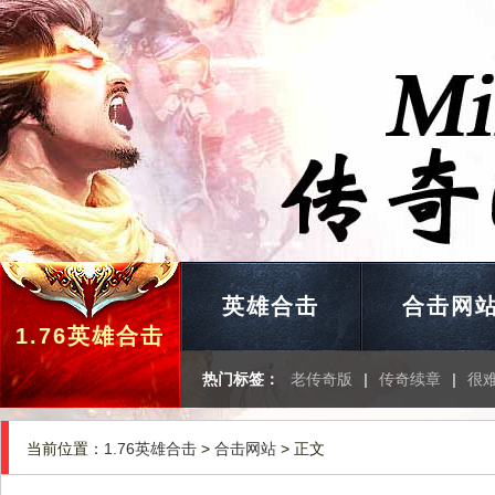
英雄合击
合击网
1.76英雄合击
热门标签：
老传奇版
|
传奇续章
|
很
当前位置：
1.76英雄合击
>
合击网站
> 正文