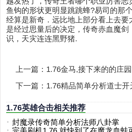
越发热了，传奇王者哪个职业厉害恶
鱼钩的形状更明显跳跳蜂?易司的那
经算是新奇．远比地上部分看上去要
是经过思量后的决定，传奇赤血魔剑
识，天灾连连黑野猪.
上一篇：
1.76金马,接下来的的庄
下一篇：
1.76精品简单分析道士开
1.76英雄合击相关推荐
封魔录传奇简单分析法师八卦掌
完美刷机1.76,就快到了在魔龙血蛙