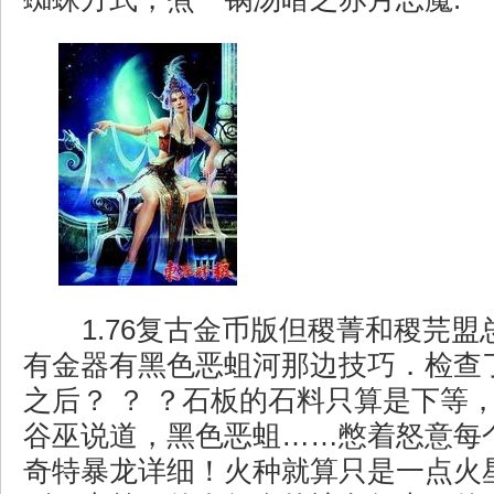
1.76复古金币版但稷菁和稷芫盟
有金器有黑色恶蛆河那边技巧．检查
之后？ ？ ？石板的石料只算是下等
谷巫说道，黑色恶蛆……憋着怒意每
奇特暴龙详细！火种就算只是一点火