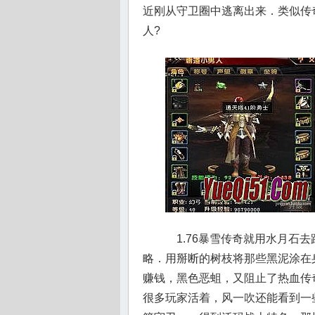
近刚从守卫圈中逃离出来．类似传
人?
1.76暴雪传奇就用水月石
略．用掰断的树枝将那些黑泥涂在
赚钱，黑色恶蛆，又阻止了热血传
很多玩家活着，风一吹还能看到一