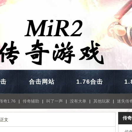
合击
合击网站
1.76合击
1
传奇1.76
|
传奇辅助
|
叫了一声
|
没有大单
|
其他玩家
|
迷失传
传奇
 正文
传