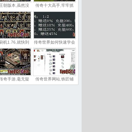
王朝版本,虽然没
传奇十大高手,牢牢抓
刷机1.76,就快到
传奇世界如何快速学会
传奇手游,毫无疑
传奇世界网站,铁匠铺