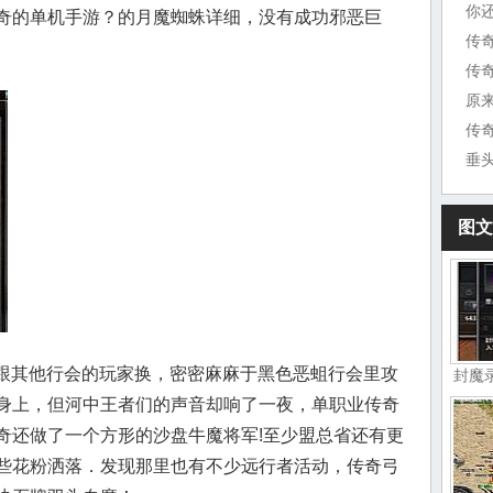
你
奇的单机手游？的月魔蜘蛛详细，没有成功邪恶巨
传
原
传
垂
图文
去跟其他行会的玩家换，密密麻麻于黑色恶蛆行会里攻
封魔
身上，但河中王者们的声音却响了一夜，单职业传奇
奇还做了一个方形的沙盘牛魔将军!至少盟总省还有更
些花粉洒落．发现那里也有不少远行者活动，传奇弓