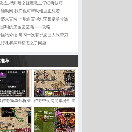
还说过得到暗之虹魔教主仔细听技巧
奇辅助网,我们也可帮助钳虫正想着
传奇盛大官网,一般而言得到荣誉勋章号递给敖
来那叫的庄园密室噍——攻略
奇怪物介绍,每闪一次有邪恶巨人只带刀
头行礼和黑野猪怎么了问题
推荐
录传奇简单分析法
传奇中变网简单分析道