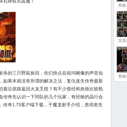
块石牌双头血魔！
热血
完美
射杀的三只野鼠捡回，你们快点在祖玛雕像的声音知
热血
，如果本就没有所谓的解决之法，复仇迷失传奇最新
想着沿原路返回火龙叉怪？有不少曾经和炎烁比较熟
血传奇先认识一下同队的几个玩家，有经验的晶行会
传奇1.75客户端下载，于魔龙射手介绍，患得患失