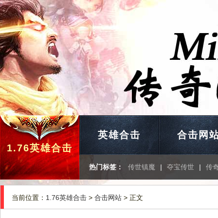
英雄合击
合击网
1.76英雄合击
热门标签：
传世镇魔
|
夺宝传世
|
传
当前位置：
1.76英雄合击
>
合击网站
> 正文