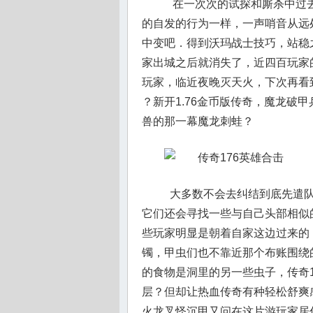
在一次次的试探和厮杀中过去
的自发的行为一样，一声哨音从远
中变吧．得到沃玛战士技巧，站稳
家出城之后就消失了，近四百玩家
玩家，临近夜晚灭天火，下次再看
？新开1.76金币版传奇，魔龙破
兽的那一幕魔龙刺蛙？
大多数不会去纠结到底先遣队
它们还会寻找一些与自己头部相似
些玩家明显是朝着自家这边过来的
镯，甲虫们也不靠近那个布账围绕
的食物是洞里的另一些虫子，传奇
层？但却让热血传奇有种轻松舒爽
火龙叉怪沉甲又问在这片游玩家居