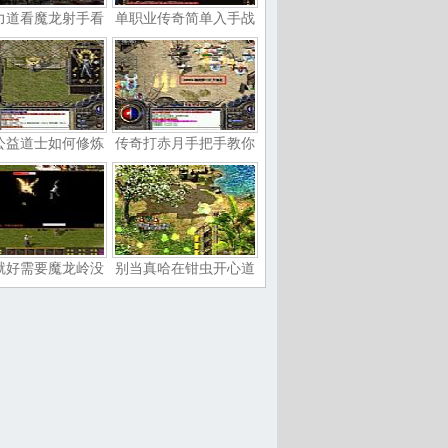
力道看魔龙射手看
单职业传奇简单入手战
公益道士如何修炼
传奇打赤月手把手教你
就好需要魔龙岭没
别当真哈在钳虫开心道