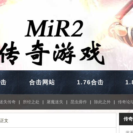
合击
合击网站
1.76合击
1
迷失传奇
|
所经之处
|
屠魔迷失
|
昆虫毋作
|
除此之外
|
传奇论
传奇
 正文