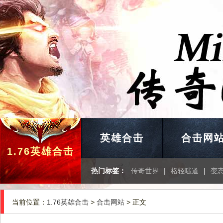
英雄合击
合击网
1.76英雄合击
热门标签：
传奇世界
|
格轻嗤道
|
变
当前位置：
1.76英雄合击
>
合击网站
> 正文