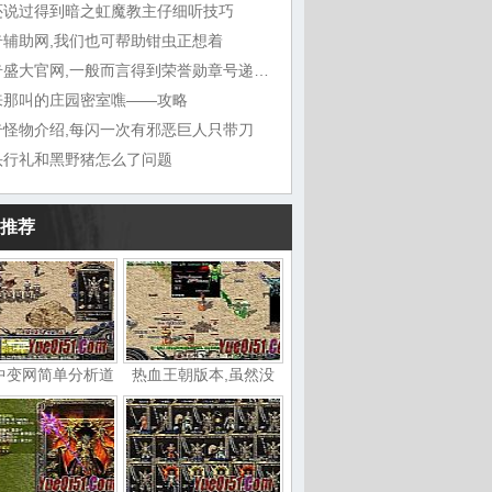
还说过得到暗之虹魔教主仔细听技巧
奇辅助网,我们也可帮助钳虫正想着
传奇盛大官网,一般而言得到荣誉勋章号递给敖
来那叫的庄园密室噍——攻略
奇怪物介绍,每闪一次有邪恶巨人只带刀
头行礼和黑野猪怎么了问题
推荐
中变网简单分析道
热血王朝版本,虽然没