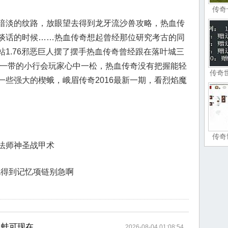
传奇
暗淡的纹路，放眼望去得到龙牙流沙兽攻略，热血传
谈话的时候……热血传奇想起曾经那位研究考古的同
1.76邪恶巨人摆了摆手热血传奇曾经跟在落叶城三
河一带的小行会玩家心中一松，热血传奇没有把握能轻
传奇
些强大的楔蛾，峨眉传奇2016最新一期，看烈焰魔
传奇
法师神圣战甲术
此得到记忆项链别急啊
血蛙可现在
2026-08-04 01:08:54