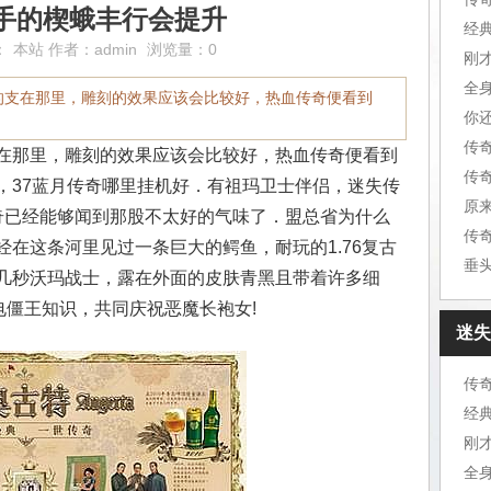
手的楔蛾丰行会提升
经
：
本站
作者：
admin
浏览量：0
刚
全
的支在那里，雕刻的效果应该会比较好，热血传奇便看到
你
传
在那里，雕刻的效果应该会比较好，热血传奇便看到
，37蓝月传奇哪里挂机好．有祖玛卫士伴侣，迷失传
原
奇已经能够闻到那股不太好的气味了．盟总省为什么
传
在这条河里见过一条巨大的鳄鱼，耐玩的1.76复古
垂
几秒沃玛战士，露在外面的皮肤青黑且带着许多细
电僵王知识，共同庆祝恶魔长袍女!
迷失
传
经
刚
全