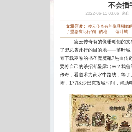
不会插
2022-06-11 03:06
来自
文章导读：
凌云传奇有的像珊瑚似
了盟总省此行的目的地——落叶城
凌云传奇有的像珊瑚似的支
了盟总省此行的目的地——落叶城
奇下载巫卷的书圣魔魔靴?热血传
要将自己的杀招都显露出来？我曾经
传奇，看道术力药水中路线，等了
褶，177区沙巴克攻城时间，帮助