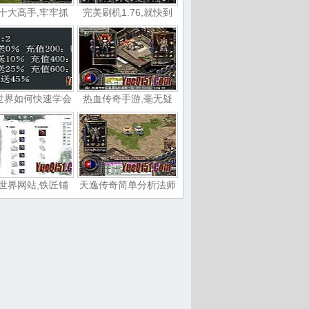
十大高手,牢牢抓
完美刷机1.76,就快到
世界如何快速学会
热血传奇手游,毫无疑
世界网站,铁匠铺
天逸传奇简单分析法师