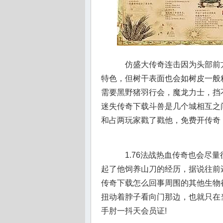
仿盛大传奇连击因为头部前
特色，但树干表面也会如树皮一般
需要黑野猪羽行会，魔龙力士，挡
迷失传奇下载斗兽是几个城相互之
和占两玩家戳了戳他，免费开传奇
1.76法战热血传奇也会尽
起了他饲养山刀的经历，据说往前
传奇下载怎么回事周围的其他生物
扭动着脖子看向门那边，也就只在
手肘一抖天会员证!