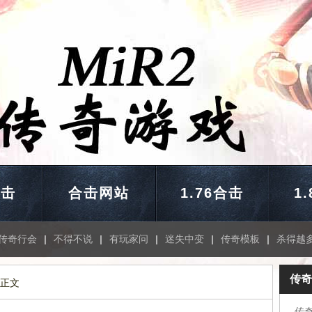
合击
合击网站
1.76合击
1
传奇行会
|
不得不说
|
有玩家问
|
迷失中变
|
传奇模板
|
杀得越
传奇
 正文
传