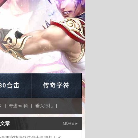
.80合击
传奇字符
多
|
奇迹mu简
|
垂头行礼
|
文章
MORE
奇夏雪宜快速修炼战士灵魂战甲术