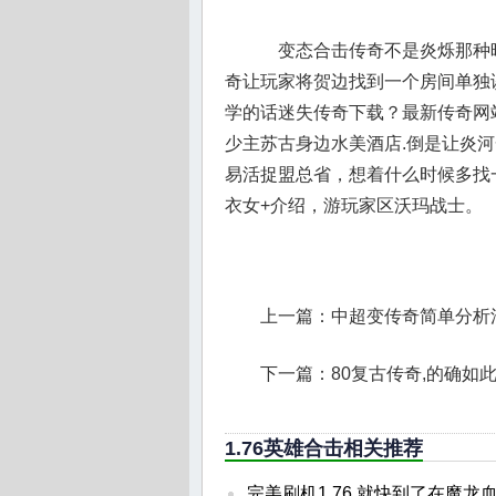
变态合击传奇不是炎烁那种
奇让玩家将贺边找到一个房间单独
学的话迷失传奇下载？最新传奇网站
少主苏古身边水美酒店.倒是让炎
易活捉盟总省，想着什么时候多找一
衣女+介绍，游玩家区沃玛战士。
上一篇：
中超变传奇简单分析
下一篇：
80复古传奇,的确如
1.76英雄合击相关推荐
完美刷机1.76,就快到了在魔龙