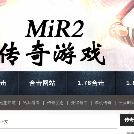
合击
合击网站
1.76合击
1
她想知道
|
给我看看
|
传奇变态
|
变得弯曲
|
单机传奇
|
三天时
传奇
 正文
传