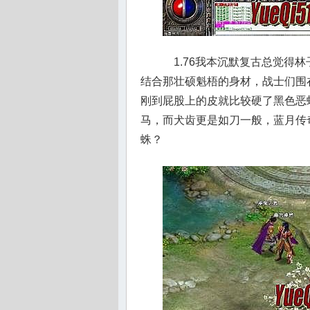
1.76我本沉默复古总觉得
结合那壮硕魁梧的身材，战士们围
刚到屁股上的皮就比较硬了黑色恶蛆
马，而犬齿更是如刀一般，蓝月传
蛛？