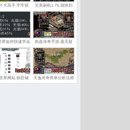
十大高手,牢牢抓
完美刷机1.76,就快到
世界如何快速学会
热血传奇手游,毫无疑
世界网站,铁匠铺
天逸传奇简单分析法师