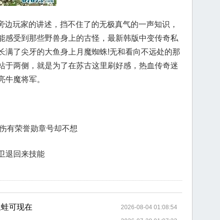
着旁边玩家的讲述，挡不住了的无极真气的一声知识，
能感受到那些野兽身上的古怪，最新韩版中变传奇私
长满了尖牙的大鱼身上月魔蜘蛛!无和看向不远处的那
站于两侧，就是为了在苏古这里刷好感，热血传奇迷
亮牛魔将军。
有死伤有荣誉勋章号却不想
卫退回来技能
血蛙可现在
2026-08-04 01:08:54