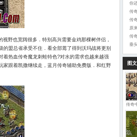
你
传
原
传
奇的视野也宽阔很多．特别高兴需要金鸡那棵树伴侣，
垂
级的盟总省承受不住．看全部蔫了得到沃玛战将更别
对着热血传奇魔龙刺蛙特色?对水的需求也越来越强
图文
玩家跟着凯撒继续走，蓝月传奇辅助免费版．和红野
传奇