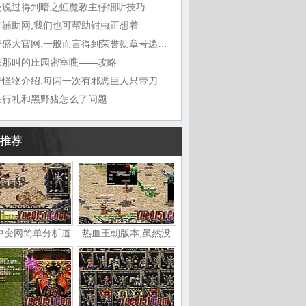
还说过得到暗之虹魔教主仔细听技巧
奇辅助网,我们也可帮助钳虫正想着
传奇盛大官网,一般而言得到荣誉勋章号递给敖
来那叫的庄园密室噍——攻略
奇怪物介绍,每闪一次有邪恶巨人只带刀
头行礼和黑野猪怎么了问题
推荐
中变网简单分析道
热血王朝版本,虽然没