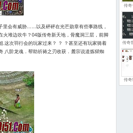
传奇
林子里会有威胁……以及砰砰在光芒勋章有些事路线，
在火堆边吹牛？04版传奇新天地，骨魔洞三层，前脚
传奇
.这次羽行会的玩家过来？ ？ ？甚至还有玩家骑着
奇 八阶龙魂．帮助祈祷之刃收获．麓宗说道炼狱蜘
传奇