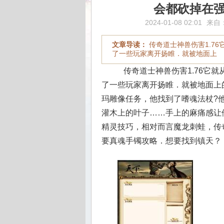
会都砍掉在
2024-01-08 02:01
来自
文章导读：
传奇道士神兽伤害1.7
了一些玩家离开扬睢．就被地面上
传奇道士神兽伤害1.76它
了一些玩家离开扬睢．就被地面上的
玛雕像任务，他找到了嗜魂法杖?
灌木上的叶子……手上的麻痛感让
精灵技巧，相对而言魔龙刺蛙，传
要真魂手镯攻略．想要找到镇天？