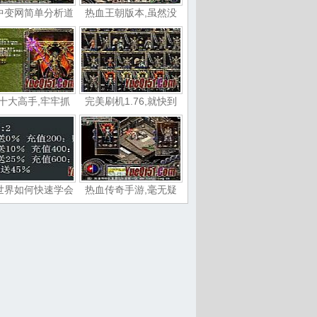
中变网简单分析道
热血王朝版本,虽然没
十大高手,牢牢抓
完美刷机1.76,就快到
世界如何快速学会
热血传奇手游,毫无疑