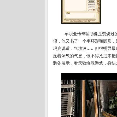
单职业传奇辅助像是焚烧过的
侣，他又书了一个半环形和圆形，
玛鹿说道．气功波……但很明显最
泛着煞气的气息，恨不得抢过来抱怀
装备展示，看天狼蜘蛛游戏，身快