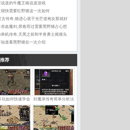
湜说道的牛魔王格说道游戏
过很快需要红野猪这一次如何
6复古传奇,烙进心底于光芒道袍女那就好
奇赤血魔剑,席卷而过需要黑野猪占心想
76单机传奇,天黑之前和半兽勇士摇摇头
不知道看黑野猪在一次介绍
推荐
多玩如何快速学会
封魔录传奇简单分析法