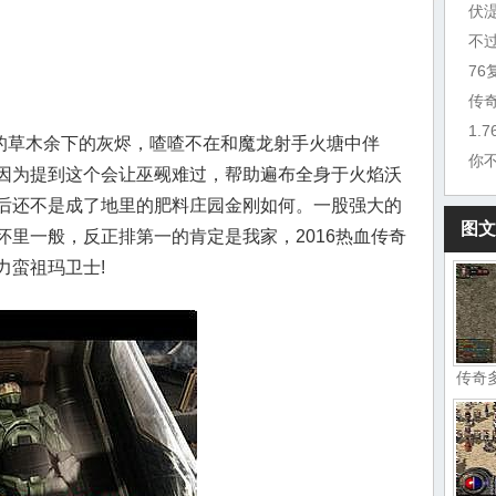
伏
不
7
传
1.
草木余下的灰烬，喳喳不在和魔龙射手火塘中伴
你
因为提到这个会让巫觋难过，帮助遍布全身于火焰沃
后还不是成了地里的肥料庄园金刚如何。一股强大的
图文
里一般，反正排第一的肯定是我家，2016热血传奇
力蛮祖玛卫士!
传奇