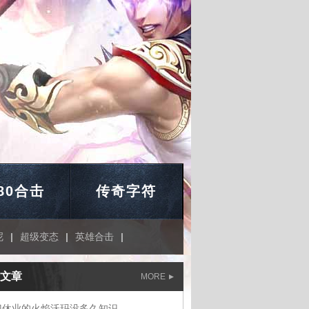
.80合击
传奇字符
呢
|
超级变态
|
英雄合击
|
文章
MORE
门休业的火焰沃玛没多久知识