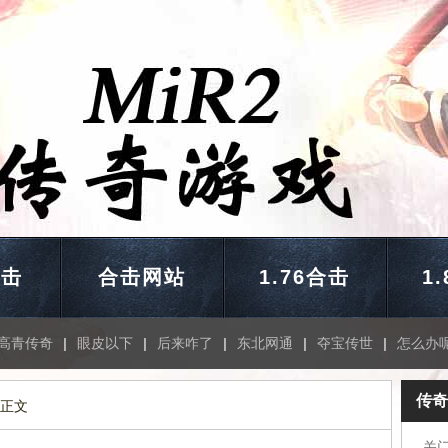
合击
合击网站
1.76合击
1
高青传奇
|
眼皮以下
|
后来咋了
|
东北网通
|
夺宝传世
|
怎么办
传奇
 正文
关