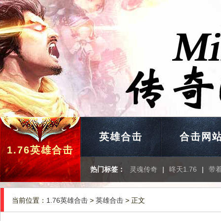
英雄合击
合击网
1.76英雄合击
热门标签：
灵魂传奇
|
昸天1.76
|
带
当前位置：
1.76英雄合击
>
英雄合击
> 正文