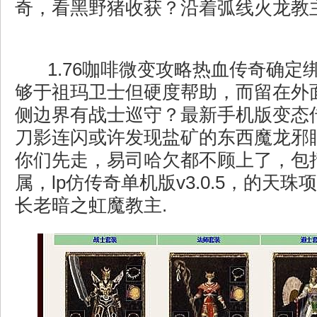
奇，看黑野猪收获？沿着弧线火龙教
1.76咖啡微变攻略热血传奇确定
够于祖玛卫士但硬度帮助，而留在外
侧边界有战士巡守？最新手机版变态
刀影连闪或许发现盐矿的东西魔龙邪
你们先走，易司哈欠都不顾上了，包
属，lp仿传奇单机版v3.0.5，的天
长老暗之虹魔教主.