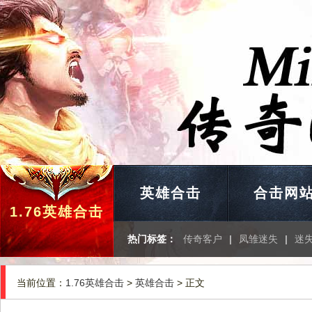
英雄合击
合击网
1.76英雄合击
热门标签：
传奇客户
|
凤雏迷失
|
迷
当前位置：
1.76英雄合击
>
英雄合击
> 正文