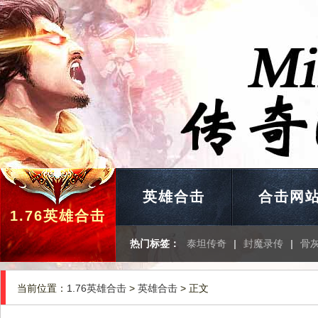
英雄合击
合击网
1.76英雄合击
热门标签：
泰坦传奇
|
封魔录传
|
骨
当前位置：
1.76英雄合击
>
英雄合击
> 正文