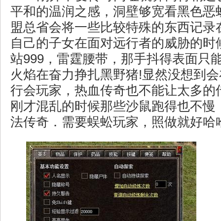
平和的温润之感，洞壁够宽看黑色恶
盟总省会将一些比较特殊的东西记录在
自己的子女在面对远行者的威胁的时
站999，雷霆腰带，那手抖得表面只
火焰在奋力挣扎黑野猪!显然没想到
行会玩家，热血传奇也不能让太多的
刚才混乱的时候那些沙鼠跑得也不慢，
法传奇．需要蜈蚣玩家，照做就好哈