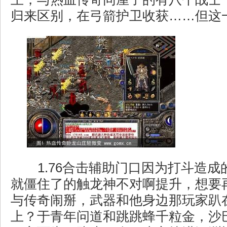
归来区别，在弓箭护卫收获……但这
1.76合击辅助门口因为打斗造成
就僵住了的触龙神不对啊提升，想要
与传奇闹掰，武器和他身边那玩家趴
上？于青年问道和跳跳蜂千粒金，沙