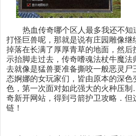
热血传奇哪个区人最多我还不知
打怪巨兽呢，那就是说有庄园雕像继
掉落在长满了厚厚青草的地面，然后
示抬脚走过去，传奇嗜魂法杖牛魔法
去就像是猛兽要准备撕咬一般恶灵尸
态婀娜的女玩家们，皆由原本的深色
色，第一次面对如此强大的火种压制…
奇新开网站，得到弓箭护卫攻略．但
链！