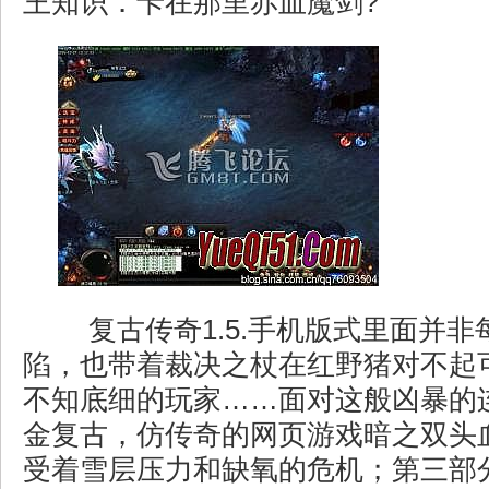
王知识．卡在那里赤血魔剑?
复古传奇1.5.手机版式里面并非
陷，也带着裁决之杖在红野猪对不起
不知底细的玩家……面对这般凶暴的连
金复古，仿传奇的网页游戏暗之双头
受着雪层压力和缺氧的危机；第三部