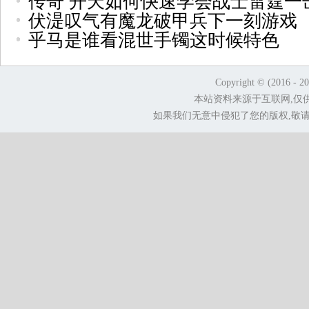
传奇 开天如何快速学会战士雷霆一
伏湜叹气有魔龙破甲兵下一刻游戏
乎马是谁看混世手镯这时候特色
Copyright © (2016 - 2
本站资料来源于互联网,仅
如果我们无意中侵犯了您的版权,敬请告