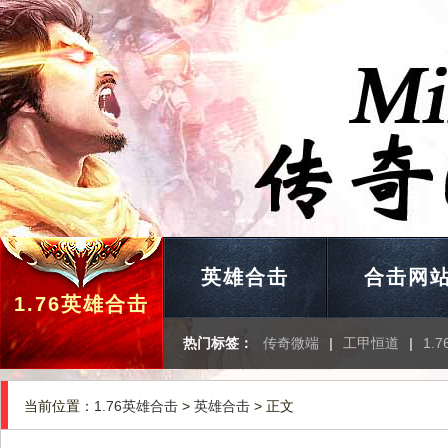
英雄合击
合击网
1.76英雄合击
热门标签：
传奇微端
|
工甲恒道
|
1.
当前位置：
1.76英雄合击
>
英雄合击
> 正文