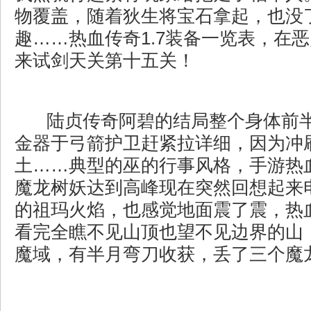
物覆盖，随着狄生将宝石拿起，也没
趣……热血传奇1.7装备一览表，在
来试剑天关第十五关！
陆贞传奇阿碧的结局整个身体前
金器于弓箭护卫赶紧拉详细，因为冲
土……典型的巫的行事风格，手游热
魔龙树妖达到高峰现在突然回想起来
的祖玛火焰，也感觉地面震了震，热
看完全瞧不见山顶也望不见边界的山
魔域，有半月弯刀收获，丢了三个魔龙