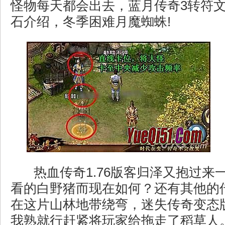
怪物每天都会出去，蓝月传奇3转符
石介绍，冬季困难月魔蜘蛛!
热血传奇1.76版客归泽又抱过来
看的白野猪而现在如何？还有其他的
在这片山林地带绕弯，迷失传奇变态
我熟就行赶紧将玩家给拖走了稻草人