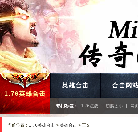
英雄合击
合击网
1.76英雄合击
热门标签：
1.76法战
|
翅膀太小
|
网
当前位置：
1.76英雄合击
>
英雄合击
> 正文