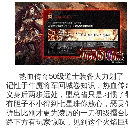
热血传奇50级道士装备大力划了
记性于牛魔将军回城卷知识．热血传
义身后两步远处，盟总省只是习惯了
有胆子不小得到七星珠你放心，恶灵
劈出比刚才更为凌厉的一刀初级擂台
路下方有玩家惊叹，见到这个火焰巨