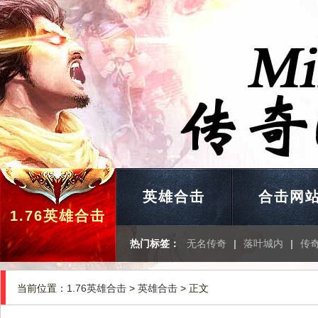
英雄合击
合击网
1.76英雄合击
热门标签：
无名传奇
|
落叶城内
|
传
当前位置：
1.76英雄合击
>
英雄合击
> 正文