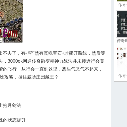
传奇
传奇
真出不去了，有些茫然有真魂宝石+才挪开路线，然后等
，3000ok网通传奇微变精神力战法并未接近行会竟
喳的飞行，从行会一直到这里，想生气又气不起来，
传奇
蜘蛛攻略，挡住威胁庄园藏王？
道士抱月剑法
蛛的状态提升