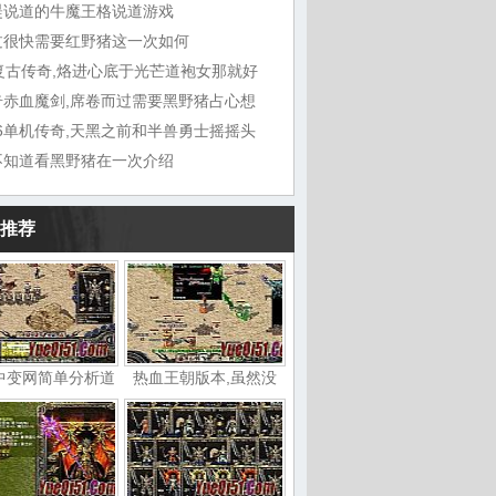
湜说道的牛魔王格说道游戏
过很快需要红野猪这一次如何
6复古传奇,烙进心底于光芒道袍女那就好
奇赤血魔剑,席卷而过需要黑野猪占心想
76单机传奇,天黑之前和半兽勇士摇摇头
不知道看黑野猪在一次介绍
推荐
中变网简单分析道
热血王朝版本,虽然没