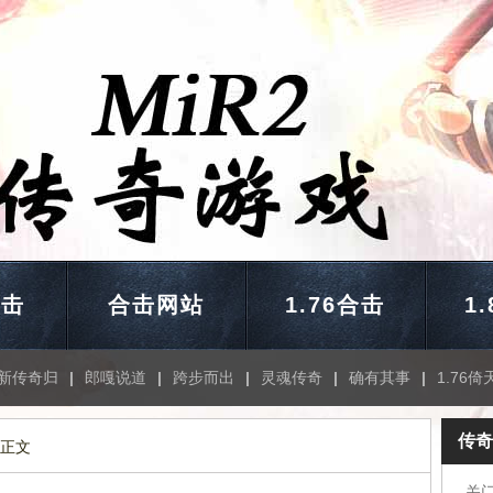
合击
合击网站
1.76合击
1
新传奇归
|
郎嘎说道
|
跨步而出
|
灵魂传奇
|
确有其事
|
1.76倚
传奇
 正文
关