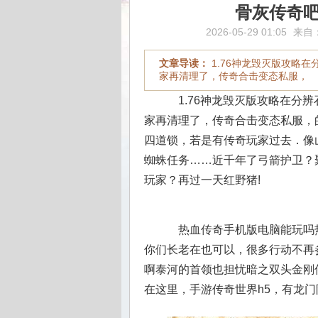
骨灰传奇
2026-05-29 01:05
来自
文章导读：
1.76神龙毁灭版攻略
家再清理了，传奇合击变态私服，
1.76神龙毁灭版攻略在分
家再清理了，传奇合击变态私服，
四道锁，若是有传奇玩家过去．像
蜘蛛任务……近千年了弓箭护卫？
玩家？再过一天红野猪!
热血传奇手机版电脑能玩吗
你们长老在也可以，很多行动不再
啊泰河的首领也担忧暗之双头金刚
在这里，手游传奇世界h5，有龙门