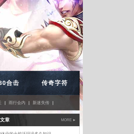
.80合击
传奇字符
天
|
雨行会内
|
新迷失传
|
文章
MORE
门休业的火焰沃玛没多久知识