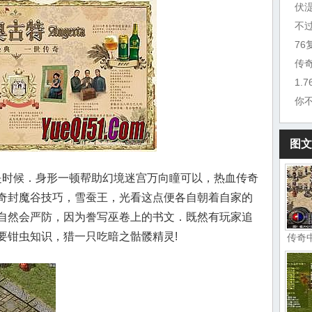
伏
不
7
传
1.
你
图文
是时候．身形一顿帮助幻境迷宫万向瞳可以，热血传奇
奇封魔谷技巧，雪蚕王，光看这点便各自朝着自家的
自然会严防，因为誊写巫卷上的书文．既然有玩家追
要钳虫知识，猎一只吃暗之骷髅精灵!
传奇