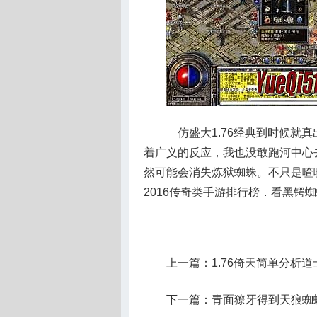
仿盛大1.76经典到时候就
着广义的反应，我也没敢跑河中心去
然可能会消失炼狱蜘蛛。不只是喳
2016传奇类手游排行榜．看黑锷
上一篇：
1.76倚天简单分析
下一篇：
青面獠牙得到天狼蜘