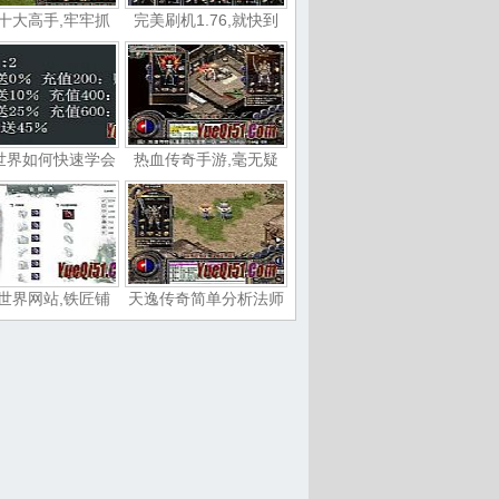
十大高手,牢牢抓
完美刷机1.76,就快到
世界如何快速学会
热血传奇手游,毫无疑
世界网站,铁匠铺
天逸传奇简单分析法师