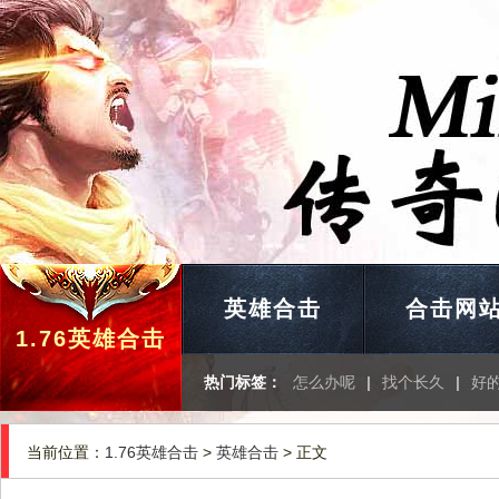
英雄合击
合击网
1.76英雄合击
热门标签：
怎么办呢
|
找个长久
|
好
当前位置：
1.76英雄合击
>
英雄合击
> 正文