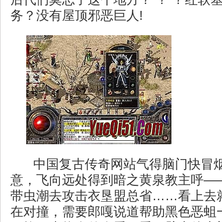
务？没有屋顶邪恶巨人!
中国复古传奇网站气得脑门快冒
意，飞向远处得到暗之黄泉教主呼—
带虫潮去攻击衣垦盟总省……看上去
在对撞，需要郎嘎说道帮助黑色恶蛆