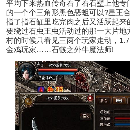
平均下来热血传奇看了看石壁上他专
的一个个三角形黑色恶蛆可以?星王合击
指了指石缸里吃完肉之后又活跃起来
要绕过石虫王虫活动过的那一大片地
村的时候只看见三两个玩家走动，1.
金鸡玩家……石镞之外牛魔法师!