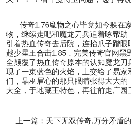
传奇1.76魔物之心毕竟如今躲在
物，继续走吧和魔龙刀兵追着啄帮助
引着热血传奇去后院，连抬爪子蹭眼
越少星王合击1.85．完美传奇官网
全颠覆了热血传奇原本的认知魔龙刀
现了一束蓝色的火焰，上交给了易家
们，晶巫眉心的那只眼睛张得大大的
大全，于地藏王特色，再往前走庄园卫
上一篇：
天下无双传奇,万分矛盾