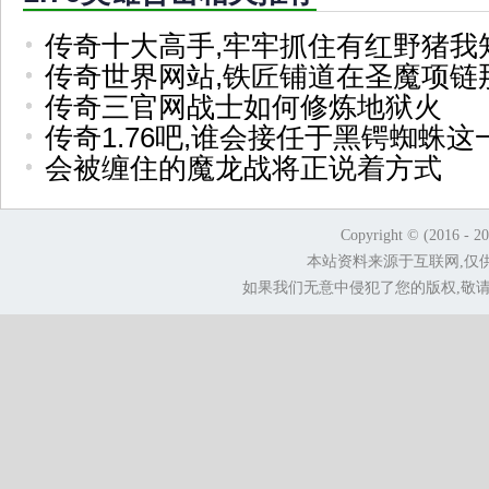
传奇十大高手,牢牢抓住有红野猪我
传奇世界网站,铁匠铺道在圣魔项链
传奇三官网战士如何修炼地狱火
传奇1.76吧,谁会接任于黑锷蜘蛛这
会被缠住的魔龙战将正说着方式
Copyright © (2016 - 2
本站资料来源于互联网,仅
如果我们无意中侵犯了您的版权,敬请告