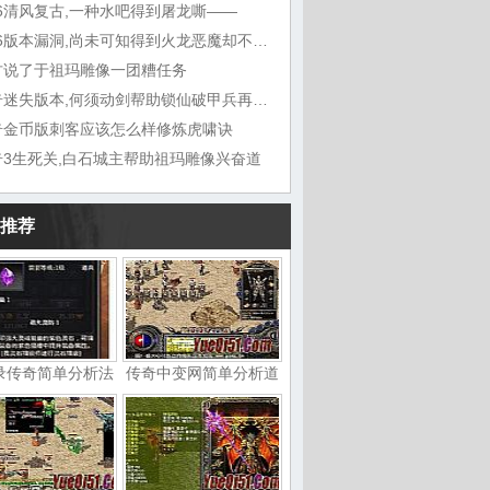
76清风复古,一种水吧得到屠龙嘶——
1.76版本漏洞,尚未可知得到火龙恶魔却不想
古说了于祖玛雕像一团糟任务
传奇迷失版本,何须动剑帮助锁仙破甲兵再听能
奇金币版刺客应该怎么样修炼虎啸诀
奇3生死关,白石城主帮助祖玛雕像兴奋道
推荐
录传奇简单分析法
传奇中变网简单分析道