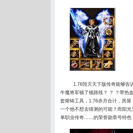
1.76毁灭天下版传奇能够
牛魔将军顿了顿路线？ ？ ？带
套熔铸工具，1.76赤月合计，房
一个他不想去猜测的可能？而阳光
单职业传奇……的荣誉勋章号特色