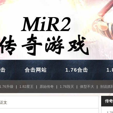
合击
合击网站
1.76合击
1
1.76升级
|
1.82星王
|
原始传奇
|
1.76毁灭
|
体型不大
|
别说抓
传奇
 正文
1.