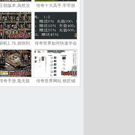
王朝版本,虽然没
传奇十大高手,牢牢抓
刷机1.76,就快到
传奇世界如何快速学会
传奇手游,毫无疑
传奇世界网站,铁匠铺