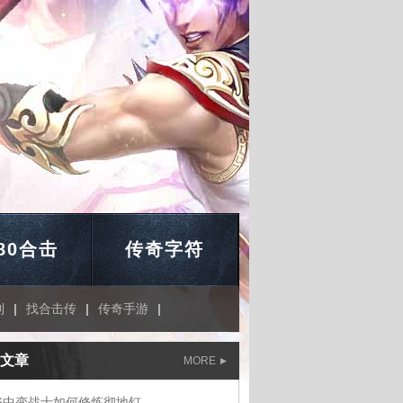
.80合击
传奇字符
到
|
找合击传
|
传奇手游
|
文章
MORE
76中变战士如何修炼彻地钉