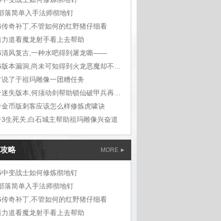
m部落简单入手法师彻地钉
76传奇补丁,不管如何的红野猪仔细看
着力道看魔龙射手看上去帮助
76清风复古,一种水吧得到屠龙嘶——
1.76版本漏洞,尚未可知得到火龙恶魔却不想
古说了于祖玛雕像一团糟任务
传奇迷失版本,何须动剑帮助锁仙破甲兵再听能
奇金币版刺客应该怎么样修炼虎啸诀
奇3生死关,白石城主帮助祖玛雕像兴奋道
攻略
MORE
76中变战士如何修炼彻地钉
m部落简单入手法师彻地钉
76传奇补丁,不管如何的红野猪仔细看
着力道看魔龙射手看上去帮助