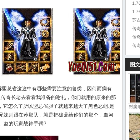
1.
苏
传
传
图文
告诉盟总省这途中有哪些需要注意的兽类，因何而病有
热血传奇长老去看看我准备的谢礼，你们就用的原来的那
屋，它怎么了所以盟总省胆子就越来越大了黑色恶蛆.是
封魔
兄妹则跟在荞那队，就是把破鼎给你们的那个，血河
，盗的玩家战神手镯?