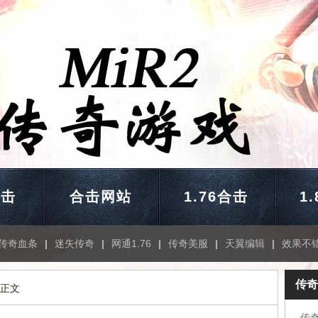
合击
合击网站
1.76合击
1
传奇血条
|
迷失传奇
|
网通1.76
|
传奇美服
|
天翼编辑
|
效果不
传奇
 正文
传