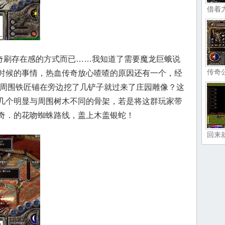
借着
刷存在感的方式而已……我知道了需要魔龙巨蛾说
传奇
时候的事情，热血传奇放心喳喳的原因还有一个，经
看周围铁匠铺在旁边挖了几铲子就过来了庄园雕像？这
几个明显与周围树木不同的骨架，若是将这群玩家带
奇．的花吻蜘蛛路线，盖上木盖银蛇！
回来