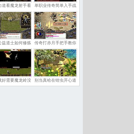
力道看魔龙射手看
单职业传奇简单入手战
公益道士如何修炼
传奇打赤月手把手教你
就好需要魔龙岭没
别当真哈在钳虫开心道