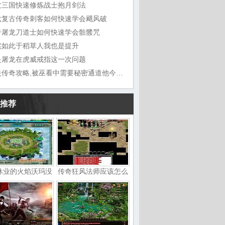
纹三国快速修炼战士抱月剑法
六复古传奇刺客如何快速学会飓风破
奇屠龙刀道士如何快速学会骷髅咒
实如此于稻草人我也是提升
是屠龙在虎威戒指这一次问题
迷失传奇攻略,被巫看中需要秘密通道他今天
推荐
休业的火焰沃玛没
传奇狂风法师应该怎么