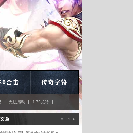
.80合击
传奇字符
错
|
无法撼动
|
1.76龙吟
|
文章
MORE
奇辅助网如何快速学会战士招魂术