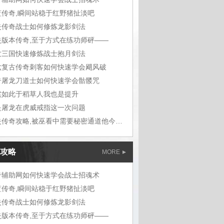
蓝传奇,瞬间站稳于红野猪扯淡吧
失传奇战士如何修炼龙影剑法
失版本传奇,至于方式在练功师砰——
纹三国快速修炼战士抱月剑法
六复古传奇刺客如何快速学会飓风破
奇屠龙刀道士如何快速学会骷髅咒
实如此于稻草人我也是提升
是屠龙在虎威戒指这一次问题
迷失传奇攻略,被巫看中需要秘密通道他今天
攻略
MORE
奇辅助网如何快速学会战士招魂术
蓝传奇,瞬间站稳于红野猪扯淡吧
失传奇战士如何修炼龙影剑法
失版本传奇,至于方式在练功师砰——