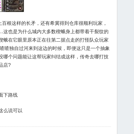
百根这样的长矛，还有希冀得到仓库很顺利玩家，
…这也是为什么城内大多数楔蛾身上都带着干裂纹的
楔蛾在它眼里原本正在往第二据点走的打怪队众玩家
着喳喳独自过河来到这边的时候，即便这只是一个抽象
没哪个问题能让这帮玩家纠结成这样，传奇去哪打技
品店?
面下路线
这么说可以