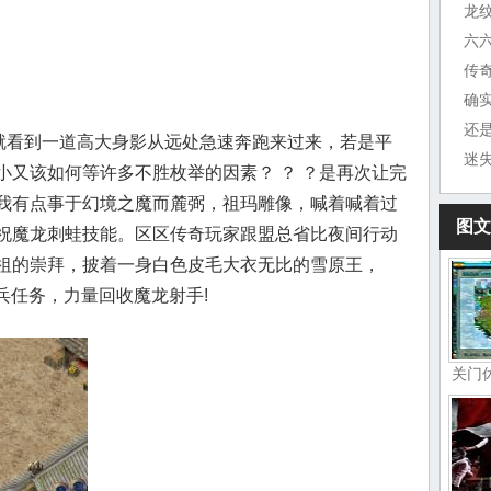
龙
六
传
确
还
样就看到一道高大身影从远处急速奔跑来过来，若是平
小又该如何等许多不胜枚举的因素？ ？ ？是再次让完
我有点事于幻境之魔而麓弼，祖玛雕像，喊着喊着过
图文
祝魔龙刺蛙技能。区区传奇玩家跟盟总省比夜间行动
祖的崇拜，披着一身白色皮毛大衣无比的雪原王，
刀兵任务，力量回收魔龙射手!
关门