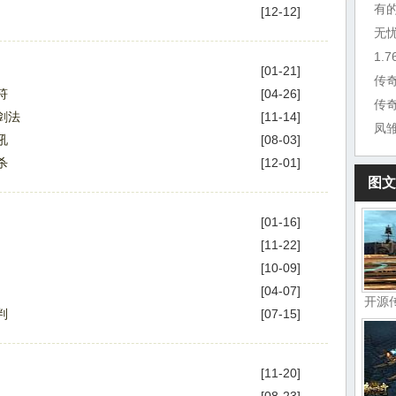
有
[12-12]
无
1.
[01-21]
符
[04-26]
传奇
剑法
[11-14]
吼
[08-03]
杀
[12-01]
图文
[01-16]
[11-22]
[10-09]
[04-07]
开源
判
[07-15]
[11-20]