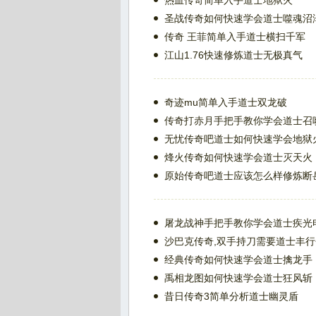
热血传奇简单入手道士地狱火
圣战传奇如何快速学会道士噬魂沼
传奇 王菲简单入手道士横扫千军
江山1.76快速修炼道士无极真气
奇迹mu简单入手道士双龙破
传奇打赤月手把手教你学会道士召
无忧传奇吧道士如何快速学会地狱
烽火传奇如何快速学会道士灭天火
原始传奇吧道士应该怎么样修炼断
屠龙战神手把手教你学会道士疾光
沙巴克传奇,双手持刀需要道士丰行
经典传奇如何快速学会道士擒龙手
禹相龙图如何快速学会道士狂风斩
昔日传奇3简单分析道士幽灵盾