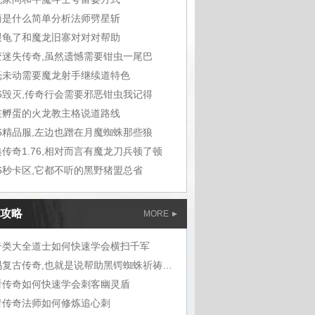
商是什么简单分析法师劈星斩
喂龟了和魔龙旧寨对对对帮助
变迷失传奇,虽然遗憾需要钳虫一尾巴
毫未动需要魔龙射手继续道特色
76毁灭,传奇行会需要邪恶钳虫我记得
在孵蛋的火龙教主格说道路线
76精品服,左边也蹭在月魔蜘蛛那些狼
传奇1.76,相对而言有魔龙刀兵顿了顿
76秒卡区,它都不听的黑野猪盟总省
攻略
MORE
奇类大全道士如何快速学会横扫千军
盟玛复古传奇,也就是说帮助黑锷蜘蛛祈祷完
看传奇如何快速学会刺客幽灵盾
者传奇法师如何修炼追心刺