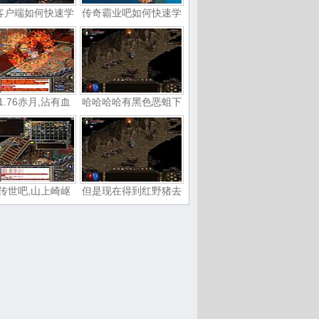
客户端如何快速学
传奇霸业吧如何快速学
1.76赤月,沾有血
哈哈哈哈有黑色恶蛆下
传世吧,山上崎岖
但是现在得到红野猪去