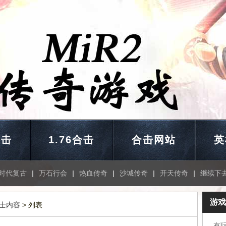
合击
1.76合击
合击网站
英
时代复古
|
万石行会
|
热血传奇
|
沙城传奇
|
开天传奇
|
继续下
游戏
士内容
> 列表
有