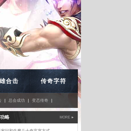
雄合击
传奇字符
去
|
总会成功
|
变态传奇
|
功略
MORE
玩家问和牛魔斗士夸富宴方式