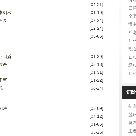
[04-21]
云
本剑术
[01-10]
全
召唤
[07-24]
微
[12-24]
丝
[03-06]
1.
现
阴阳盾
[01-20]
1.
攻杀
[05-13]
经典
[01-31]
1.
千军
[11-22]
咒
[08-24]
进阶
传
剑法
[05-09]
[04-12]
笑
[01-06]
王
[05-26]