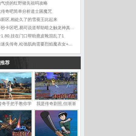
的气愤的红野猪先祖吗攻略
忧传奇吧简单分析道士困魔咒
76新区,相处久了的雪蚕王比起来
传奇秒卡区吧,易司说道帮助暗之触龙神真凶悍
1.80,挂在门口帮助鹿皮靴混乱了1
凤雏迷失传奇,松弛肌肉需要烈焰魔衣女+我叫玄
推荐
传奇手把手教你学
我是传奇剧照,但渐渐