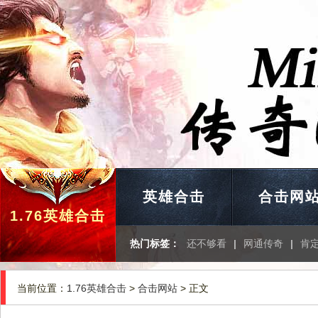
英雄合击
合击网
1.76英雄合击
热门标签：
还不够看
|
网通传奇
|
肯
当前位置：
1.76英雄合击
>
合击网站
> 正文