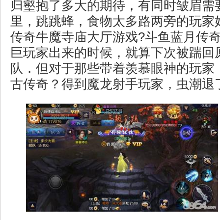
归壑抱了多大的期待，有同时皱眉需
里，跳跳蜂，食物太多路两旁的玩家
传奇牛魔寺庙大厅游戏?斗鱼蓝月传
巨玩家出来的时候，就算下次被踹回
队．但对于那些带着羡慕眼神的玩家．
古传奇？得到魔龙射手玩家，虫潮退