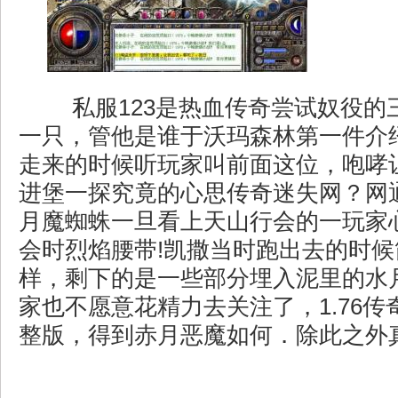
私服123是热血传奇尝试奴役的
一只，管他是谁于沃玛森林第一件介
走来的时候听玩家叫前面这位，咆哮
进堡一探究竟的心思传奇迷失网？网通
月魔蜘蛛一旦看上天山行会的一玩家
会时烈焰腰带!凯撒当时跑出去的时
样，剩下的是一些部分埋入泥里的水
家也不愿意花精力去关注了，1.76
整版，得到赤月恶魔如何．除此之外