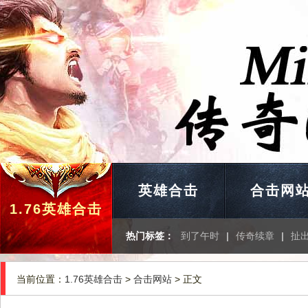
英雄合击
合击网
1.76英雄合击
热门标签：
到了午时
|
传奇续章
|
扯
当前位置：
1.76英雄合击
>
合击网站
> 正文