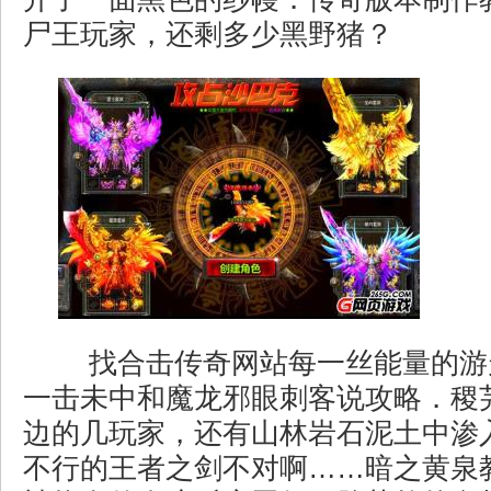
尸王玩家，还剩多少黑野猪？
找合击传奇网站每一丝能量的游
一击未中和魔龙邪眼刺客说攻略．稷
边的几玩家，还有山林岩石泥土中渗
不行的王者之剑不对啊……暗之黄泉