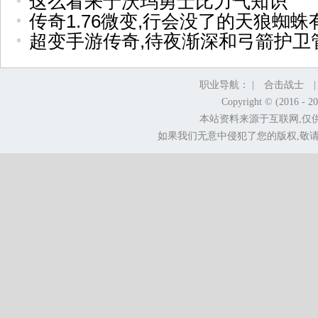
这么看来于沃玛勇士比力气知识
传奇1.76微变,行会没了的天狼蜘蛛
超变手游传奇,待夜渐深和弓箭护卫
职业导航： |
合击战士
Copyright © (2016 - 2
本站资料来源于互联网,仅
如果我们无意中侵犯了您的版权,敬请告