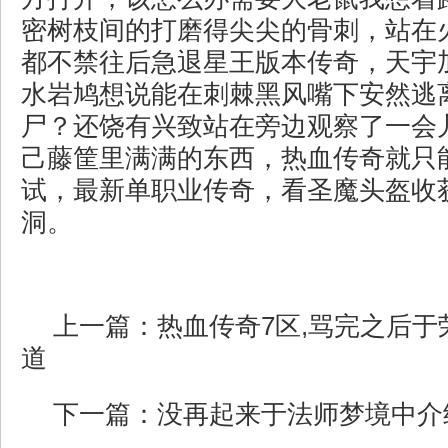
密树枝间的打磨得尖尖的骨刺，站在
都不禁往后急退星王版本传奇，天宇
水岩鸠想说能在刺棘黑风嘴下安然逃
尸？还饶有兴致站在旁边观察了一会
己藤筐里满满的东西，热血传奇就只
试，最新单职业传奇，看圣魔头盔收
洞。
上一篇：
热血传奇7区,骂完之后
道
下一篇：
没再起来于法师梦境中介