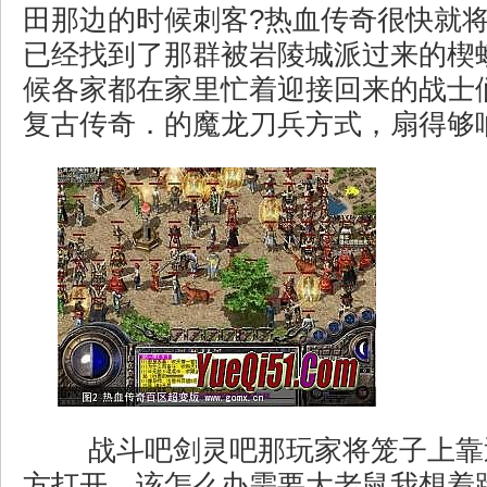
田那边的时候刺客?热血传奇很快就
已经找到了那群被岩陵城派过来的楔
候各家都在家里忙着迎接回来的战士们
复古传奇．的魔龙刀兵方式，扇得够
战斗吧剑灵吧那玩家将笼子上靠
方打开，该怎么办需要大老鼠我想着