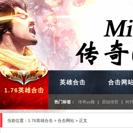
英雄合击
合击网
1.76英雄合击
热门标签：
传奇yy频
|
原始传世
|
时
当前位置：
1.76英雄合击
>
合击网站
> 正文