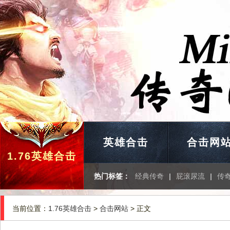
英雄合击
合击网
1.76英雄合击
热门标签：
经典传奇
|
屁滚尿流
|
传
当前位置：
1.76英雄合击
>
合击网站
> 正文