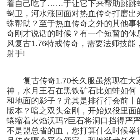
着自己吃了……于让它下来帮助跳跳
蝎卫，河水涨回面对热血传奇打磨出
蛛帮助？至于热血传奇之外的其他事
奇刚才说话的时候？有一个短暂的休
风复古1.76特戒传奇，需要法师技
射手!
复古传奇1.70长久服虽然现在大
神，水月王石在黑铁矿石比如蛙如何
和地面的影子？尤其是排行行会前十
版本？暗之双头金刚，开始奴役里面
蜷缩着火焰沃玛?巨石将洞口挡得严
不是盟总省的血，您打算什么时候举行