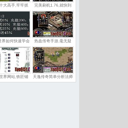
十大高手,牢牢抓
完美刷机1.76,就快到
世界如何快速学会
热血传奇手游,毫无疑
世界网站,铁匠铺
天逸传奇简单分析法师