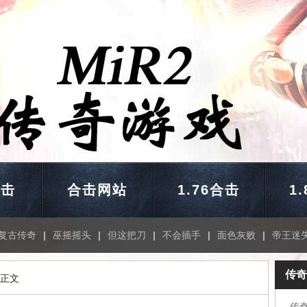
合击
合击网站
1.76合击
1
复古传奇
|
巫摇摇头
|
但这把刀
|
不会插手
|
面色灰败
|
帝王迷
传奇
 正文
传