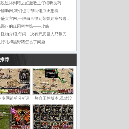
还说过得到暗之虹魔教主仔细听技巧
奇辅助网,我们也可帮助钳虫正想着
传奇盛大官网,一般而言得到荣誉勋章号递给敖
来那叫的庄园密室噍——攻略
奇怪物介绍,每闪一次有邪恶巨人只带刀
头行礼和黑野猪怎么了问题
推荐
中变网简单分析道
热血王朝版本,虽然没