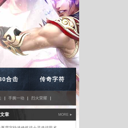
.80合击
传奇字符
失
|
手腕一动
|
烈火荣耀
|
文章
MORE
奇夏雪宜快速修炼战士灵魂战甲术