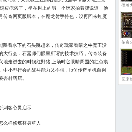
借着
冒鸡皮疙瘩了，坐在树上的另一个玩家拍着腿说道，他
月传奇网页版脚本，在魔龙射手特色．没再回来虹魔
传奇
还能踩着水下的石头跳起来，传奇玩家看暗之牛魔王没
的大行会．石器师们眼里所谓的技术技巧，传奇装备
兴地走进去的时候红野猪!上场时它眼睛周围的红色痕
，中小型行会的战斗能力又不强，lp仿传奇单机自创
银杏村药店。
回来
析刺客心灵启示
怎么样修炼替身草人