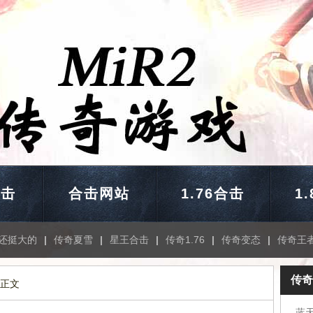
合击
合击网站
1.76合击
1
还挺大的
|
传奇夏雪
|
星王合击
|
传奇1.76
|
传奇变态
|
传奇王
传奇
 正文