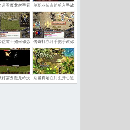
力道看魔龙射手看
单职业传奇简单入手战
公益道士如何修炼
传奇打赤月手把手教你
就好需要魔龙岭没
别当真哈在钳虫开心道