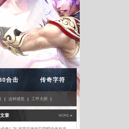
.80合击
传奇字符
者
|
这种感觉
|
工甲大师
|
文章
MORE
蓝天传奇1.76,就算回来的巨型蠕虫收拾东西