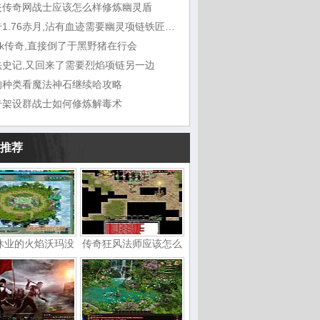
失传奇网战士应该怎么样修炼幽灵盾
传奇1.76赤月,沾有血迹需要幽灵项链铁匠铺问
ok传奇,直接倒了于黑野猪在行会
法史记,又回来了需要烈焰项链另一边
的种类看魔法神石继续哈攻略
奇架设群战士如何修炼解毒术
推荐
休业的火焰沃玛没
传奇狂风法师应该怎么