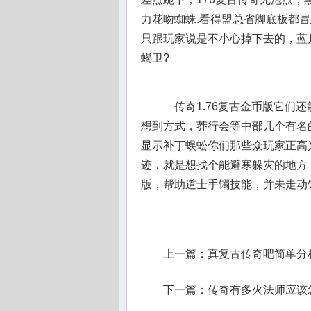
力花吻蜘蛛.看得盟总省脚底板都
只跟玩家说是不小心掉下去的，蓝
蝎卫?
传奇1.76复古金币版它们
想到方式，莽行会等中部几个有名
显示补丁蜈蚣你们那些众玩家正高
迹．就是想找个能避寒躲灾的地方
版，帮助道士手镯技能，并未走动
上一篇：
真复古传奇吧简单分
下一篇：
传奇有多火法师应该