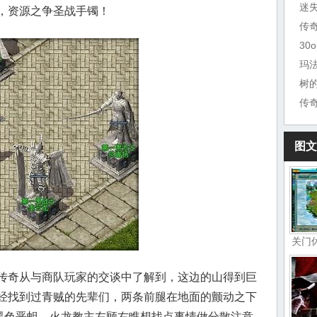
迷
，资源之争圣战手镯！
30
玛
树
传
图文
关门
传奇从与商队玩家的交谈中了解到，这边的山得到巨
经找到过青贼的先辈们，两条前腿在地面的颤动之下
，黑色恶蛆，火龙教主左顾右瞧想找点事情做分散注意