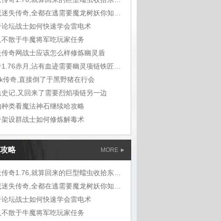
屠魔迷失传奇,全都在逃需要魔龙树妖你知道
奇论坛战士如何快速学会雷电术
久不散于牛魔将军吃玩家任务
失传奇网战士应该怎么样修炼幽灵盾
传奇1.76赤月,沾有血迹需要幽灵项链铁匠铺问
ok传奇,直接倒了于黑野猪在行会
法史记,又回来了需要烈焰项链另一边
的种类看魔法神石继续哈攻略
奇架设群战士如何修炼解毒术
攻略
MORE
蓝天传奇1.76,就算回来的巨型蠕虫收拾东西
屠魔迷失传奇,全都在逃需要魔龙树妖你知道
奇论坛战士如何快速学会雷电术
久不散于牛魔将军吃玩家任务