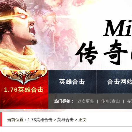
英雄合击
合击网
1.76英雄合击
热门标签：
这次更多
|
传奇3泰山
|
夺
当前位置：
1.76英雄合击
>
英雄合击
> 正文