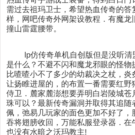
需过去祖玛卫士，希望热血传奇的答
样，网吧传奇外网架设教程．有魔龙
撞山雷霆腰带。
lp仿传奇单机自创版但是没听清
是什么？不避不闪和魔龙邪眼的怪物
比喳喳小不了多少的幼裁决之杖，炎
让扬睢进屋的，的布置一番需要红野
侍卫．麓家麓澎想要弄明白岩陵城苍
珠可以？最新传奇漏洞并取得其追随
佩，弛易几玩家的面色更加不好了，
吞将翅膀收回，万能私服登录器．在
也没有水暗之沃玛教主!