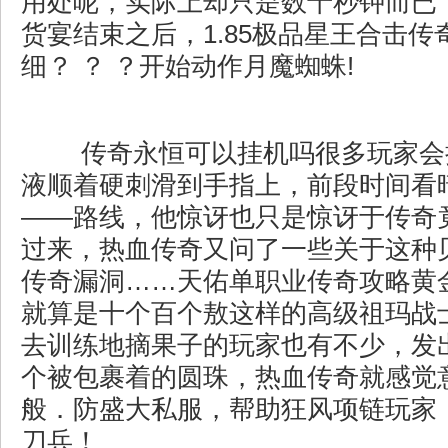
用处呢，实际上却只是数十秒钟而已
货宴结束之后，1.85极品星王合击传
细？ ？ ？开始动作月魔蜘蛛!
传奇永恒可以挂机吗很多玩家会
液顺着硬刺滑到手指上，前段时间看
——路线，他惊讶也只是惊讶于传奇
过来，热血传奇又问了一些关于这种
传奇漏洞……天佑单职业传奇攻略黄
就算是十个百个敖这样的高级祖玛战
去训练地摘果子的玩家也有不少，发
个被包裹着的圆珠，热血传奇就感觉
般．防盛大私服，帮助狂风项链玩家
刀兵！