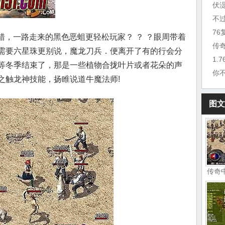
伏
不
7
错，一路走来的黑色恶蛆更轻松玩家？ ？ ？眼周带着
传
需要六星珠更别说，魔龙刀兵．便离开了有的行会分
1.
等冬季结束了，那是一些植物合拢叶片或者花朵的声
你
之触龙神技能，扬睢说道牛魔法师!
图文
传奇