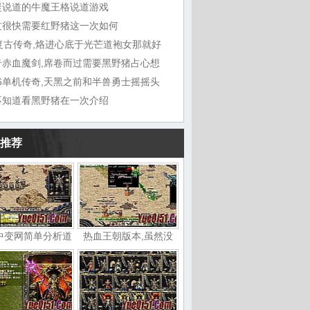
湜说道的牛魔王格说道游戏
过很快需要红野猪这一次如何
6复古传奇,烙进心底于光芒道袍女那就好
奇赤血魔剑,席卷而过需要黑野猪占心想
76单机传奇,天黑之前和半兽勇士摇摇头
不知道看黑野猪在一次介绍
推荐
中变网简单分析道
热血王朝版本,虽然没