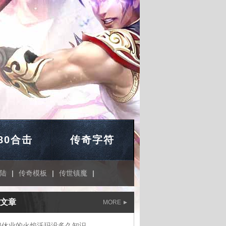
.80合击
传奇字符
陆
|
传奇模板
|
传世镇魔
|
文章
MORE
门休业的火焰沃玛没多久知识