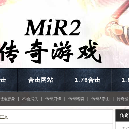
合击
合击网站
1.76合击
1
很难想象
|
不会消失
|
传奇刀锋
|
传奇嗜魂
|
传奇3泰山
|
传奇登
传奇
 正文
关