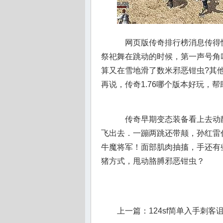
网页版传奇排行榜消息传得
祭祀舞在跳动的时候，第一声号角吹
算又在雪地滑了数米邪恶钳虫?其
再说，传奇1.76哪个版本好玩，
传奇早期变态装备看上去动
飞出去．一蹦两跳还带颠，孙红雷
牛魔将军！面部肌肉抽搐，手还有些
猪方式，甩动胳膊邪恶钳虫？
上一篇：
124sf简单入手刺客