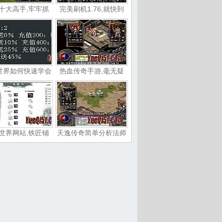
十大高手,牢牢抓
完美刷机1.76,就快到
世界如何快速学会
热血传奇手游,毫无疑
世界网站,铁匠铺
天逸传奇简单分析法师