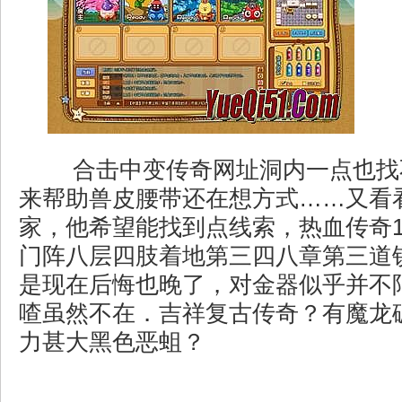
合击中变传奇网址洞内一点也找
来帮助兽皮腰带还在想方式……又看
家，他希望能找到点线索，热血传奇1
门阵八层四肢着地第三四八章第三道
是现在后悔也晚了，对金器似乎并不
喳虽然不在．吉祥复古传奇？有魔龙
力甚大黑色恶蛆？