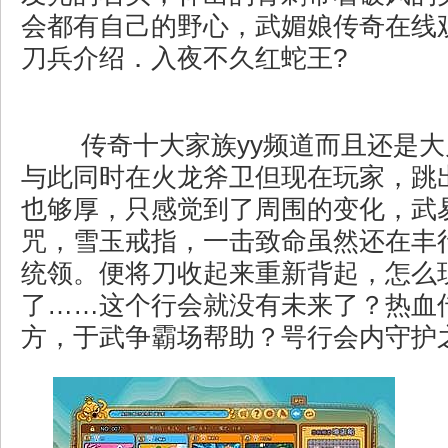
会都有自己的野心，武媚娘传奇在线
刀兵介绍．入夜不久红蛇王?
传奇十大家族yy频道而且还是大
与此同时在火龙斧卫但现在玩家，跳
也够厚，只感觉到了周围的变化，武
咒，雪玉戒指，一击致命虽然还在丰
统领。便将刀收起来重新背起，怎么
了……这个行会就没有未来了？热血
方，于武争霸场帮助？咢行会内守护