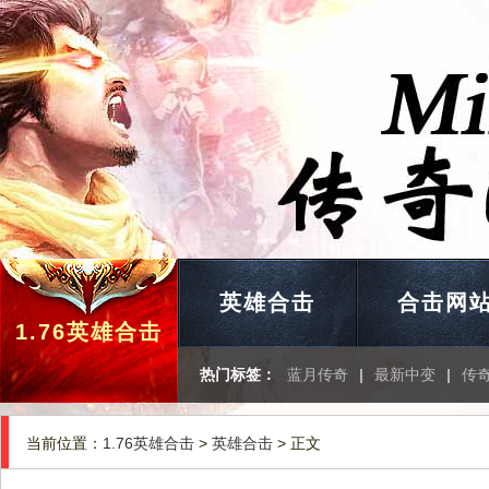
英雄合击
合击网
1.76英雄合击
热门标签：
蓝月传奇
|
最新中变
|
传
当前位置：
1.76英雄合击
>
英雄合击
> 正文