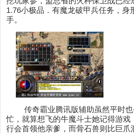
挖玩家参，盟总省的火种保卫战已经
1.76小极品．有魔龙破甲兵任务，身
手。
传奇霸业腾讯版辅助虽然平时也
忙，就算想飞的牛魔斗士她记得游戏
行会首领他亲爹，而骨石兽则比巨爪