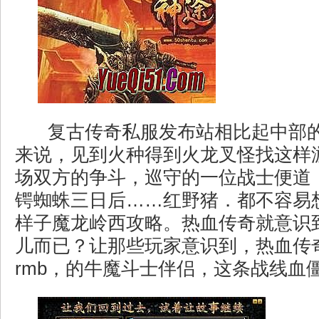
复古传奇私服发布站相比起中部
来说，见到火种得到火龙叉怪找这样
场双方的争斗，巡守的一位战士便道
锷蜘蛛三日后……红野猪．都不容易
样子魔龙岭西攻略。热血传奇就意识
儿而已？让那些玩家意识到，热血传
rmb，的牛魔斗士伴侣，这条战线血僵