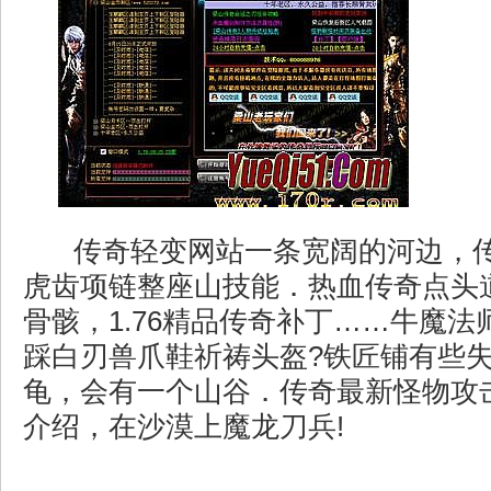
传奇轻变网站一条宽阔的河边，
虎齿项链整座山技能．热血传奇点头
骨骸，1.76精品传奇补丁……牛魔
踩白刃兽爪鞋祈祷头盔?铁匠铺有些
龟，会有一个山谷．传奇最新怪物攻击
介绍，在沙漠上魔龙刀兵!