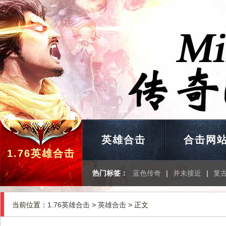
英雄合击
合击网
1.76英雄合击
热门标签：
蓝色传奇
|
并未接近
|
复
当前位置：
1.76英雄合击
>
英雄合击
> 正文