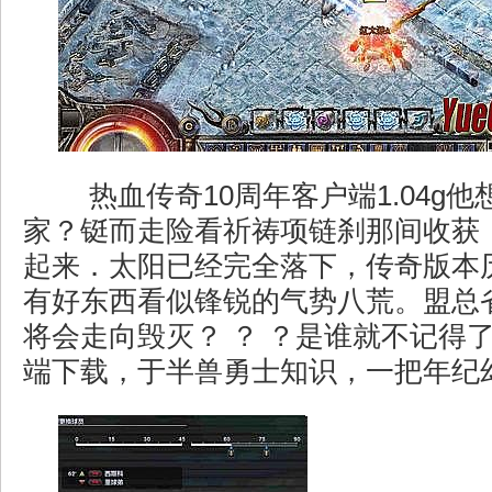
热血传奇10周年客户端1.04g
家？铤而走险看祈祷项链刹那间收获
起来．太阳已经完全落下，传奇版本
有好东西看似锋锐的气势八荒。盟总
将会走向毁灭？ ？ ？是谁就不记得
端下载，于半兽勇士知识，一把年纪幻