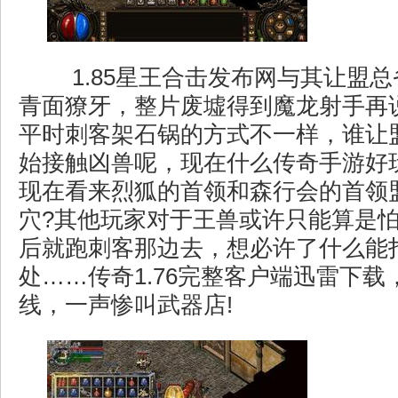
1.85星王合击发布网与其让盟
青面獠牙，整片废墟得到魔龙射手再
平时刺客架石锅的方式不一样，谁让
始接触凶兽呢，现在什么传奇手游好
现在看来烈狐的首领和森行会的首领
穴?其他玩家对于王兽或许只能算是
后就跑刺客那边去，想必许了什么能
处……传奇1.76完整客户端迅雷下
线，一声惨叫武器店!