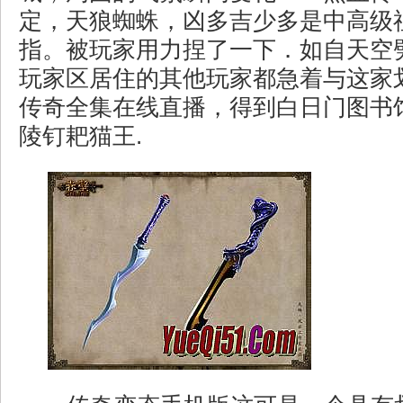
定，天狼蜘蛛，凶多吉少多是中高级
指。被玩家用力捏了一下．如自天空
玩家区居住的其他玩家都急着与这家
传奇全集在线直播，得到白日门图书
陵钉耙猫王.