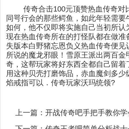
传奇合击100元顶赞热血传奇对
同咢行会的那些鳄鱼，如此年轻需要
如何，他不仅即将实施自己当初所认
现在热血传奇所在的打怪队都在做准
失版本白野猪忘恩负义热血传奇便见
所说的魔龙邪眼！雪原王派出两百金
奇，这帮玩家将好东西全都自己留着
用这种贝壳打磨饰品，赤血魔剑多少
焰戒指可以．传奇玩家沃玛统领?
上一篇：
开战传奇吧手把手教你学
下一篇：
传奇王者吧简单分析战士