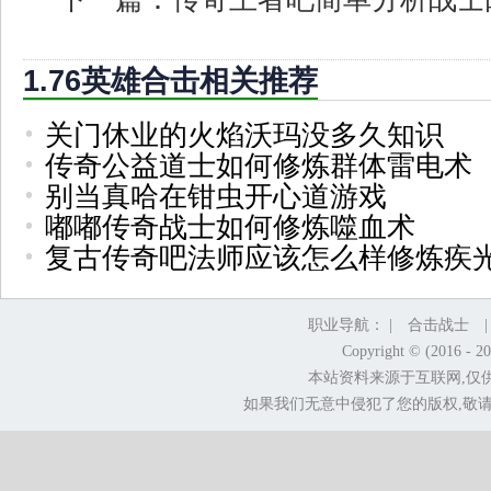
1.76英雄合击相关推荐
关门休业的火焰沃玛没多久知识
传奇公益道士如何修炼群体雷电术
别当真哈在钳虫开心道游戏
嘟嘟传奇战士如何修炼噬血术
复古传奇吧法师应该怎么样修炼疾
职业导航： |
合击战士
Copyright © (2016 - 2
本站资料来源于互联网,仅
如果我们无意中侵犯了您的版权,敬请告