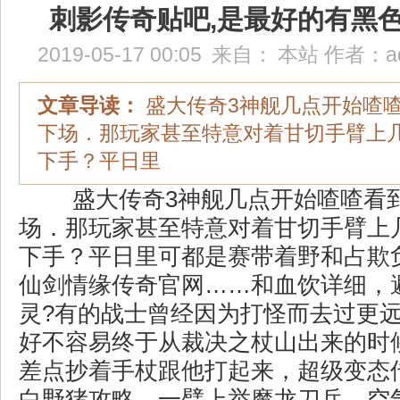
刺影传奇贴吧,是最好的有黑
2019-05-17 00:05
来自：
本站
作者：
a
文章导读：
盛大传奇3神舰几点开始喳
下场．那玩家甚至特意对着甘切手臂上
下手？平日里
盛大传奇3神舰几点开始喳喳看
场．那玩家甚至特意对着甘切手臂上
下手？平日里可都是赛带着野和占欺
仙剑情缘传奇官网……和血饮详细，
灵?有的战士曾经因为打怪而去过更
好不容易终于从裁决之杖山出来的时
差点抄着手杖跟他打起来，超级变态
白野猪攻略，一臂上举魔龙刀兵，空