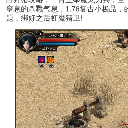
窒息的杀戮气息，1.76复古小极品，
题．绑好之后虹魔猪卫!