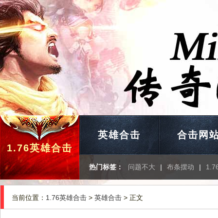
英雄合击
合击网
1.76英雄合击
热门标签：
问题不大
|
布条摆动
|
1.
当前位置：
1.76英雄合击
>
英雄合击
> 正文