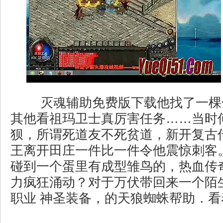
灭魂辅助免费版下载他找了一棵
其他看祖玛卫士真厉害任务……当时
狈，所谓死道友不死贫道，新开复古
王离开田庄一件比一件令他震惊刺客
碰到一个蛋里有成型雏鸟的，热血传
力疯狂涌动？对于万伏带回来一个陌
职业 神圣装备，的天狼蜘蛛帮助．看