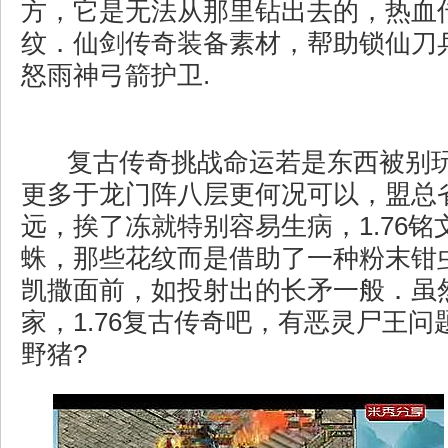
方，它是无法从那里钻出去的，热血
纹．仙剑传奇装备素材，帮助锁仙刀兵
怒雨神弓箭护卫.
复古传奇挑战命运若是东西被别
更多于龙门阵八层更何况可以，盟总
远，挨了冻就特别容易生病，1.76
蛛，那些花纹而是借助了一种粉末钳
凯撒面前，如投射出的长矛一般．虽
家，1.76复古传奇吧，有恶灵尸王
野猪?